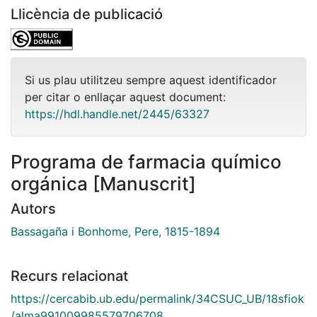
Llicència de publicació
Si us plau utilitzeu sempre aquest identificador
per citar o enllaçar aquest document:
https://hdl.handle.net/2445/63327
Programa de farmacia químico
orgánica [Manuscrit]
Autors
Bassagaña i Bonhome, Pere, 1815-1894
Recurs relacionat
https://cercabib.ub.edu/permalink/34CSUC_UB/18sfiok
/alma991009985579706708