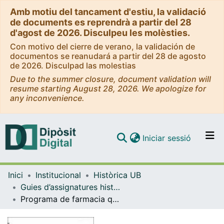
Amb motiu del tancament d'estiu, la validació
de documents es reprendrà a partir del 28
d'agost de 2026. Disculpeu les molèsties.
Con motivo del cierre de verano, la validación de
documentos se reanudará a partir del 28 de agosto
de 2026. Disculpad las molestias
Due to the summer closure, document validation will
resume starting August 28, 2026. We apologize for
any inconvenience.
(current)
Iniciar sessió
Comunitats i col·leccions
Inici
Institucional
Històrica UB
Navega per tot el DD
Guies d’assignatures històriques - Universitat de Barcelona
Com publicar
Programa de farmacia químico orgánica [Manuscrit]
Contacte