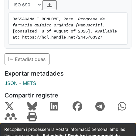
BASSAGAÑA I BONHOME, Pere. 
Programa de 
farmacia químico orgánica [Manuscrit].
[consulted: 8 of August of 2026]. Available 
at: https://hdl.handle.net/2445/63327
Estadístiques
Exportar metadades
JSON
-
METS
Compartir registre
Recopilem i processem la vostra informació personal amb les
finalitats següents:
Estadístic & Registre i recuperació de
Coordinació:
CRAI UB
Avís legal
Metadades