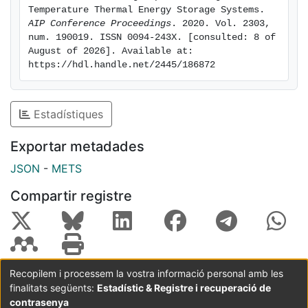
Temperature Thermal Energy Storage Systems. 
AIP Conference Proceedings
. 2020. Vol. 2303, 
num. 190019. ISSN 0094-243X. [consulted: 8 of 
August of 2026]. Available at: 
https://hdl.handle.net/2445/186872
Estadístiques
Exportar metadades
JSON
-
METS
Compartir registre
Recopilem i processem la vostra informació personal amb les
finalitats següents:
Estadístic & Registre i recuperació de
Coordinació:
CRAI UB
Avís legal
Metadades
subjectes a:
contrasenya