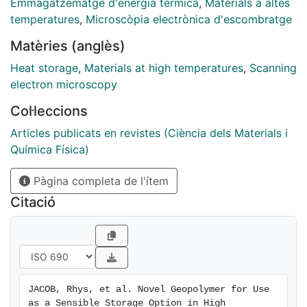
electron microscopy (SEM). Additionally, the density
Emmagatzematge d'energia tèrmica
,
Materials a altes
and heat capacity have been determined. Lastly, the
temperatures
,
Microscòpia electrònica d'escombratge
cost of the material and packed bed system was
Matèries (anglès)
estimated showing that the geopolymer-based
systems are potentially 35% cheaper than the
Heat storage
,
Materials at high temperatures
,
Scanning
traditional 2-tank molten salt systems.
electron microscopy
Col·leccions
Articles publicats en revistes (Ciència dels Materials i
Química Física)
Pàgina completa de l'ítem
Citació
JACOB, Rhys, et al. Novel Geopolymer for Use 
as a Sensible Storage Option in High 