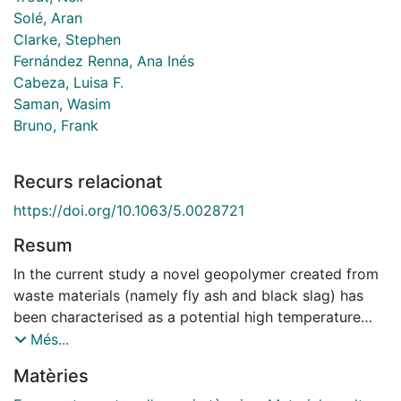
Solé, Aran
Clarke, Stephen
Fernández Renna, Ana Inés
Cabeza, Luisa F.
Saman, Wasim
Bruno, Frank
Recurs relacionat
https://doi.org/10.1063/5.0028721
Resum
In the current study a novel geopolymer created from
waste materials (namely fly ash and black slag) has
been characterised as a potential high temperature
thermal energy storage material option. Several
Més...
geopolymer samples have been fabricated and
Matèries
characterised by X-ray diffraction (XRD) and scanning