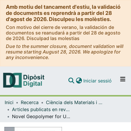
Amb motiu del tancament d'estiu, la validació
de documents es reprendrà a partir del 28
d'agost de 2026. Disculpeu les molèsties.
Con motivo del cierre de verano, la validación de
documentos se reanudará a partir del 28 de agosto
de 2026. Disculpad las molestias
Due to the summer closure, document validation will
resume starting August 28, 2026. We apologize for
any inconvenience.
(current)
Iniciar sessió
Comunitats i col·leccions
Inici
Recerca
Ciència dels Materials i Química Física
Navega per tot el DD
Articles publicats en revistes (Ciència dels Materials i Química Física)
Com publicar
Novel Geopolymer for Use as a Sensible Storage Option in High Temperature Thermal Energy Storage Systems
Contacte