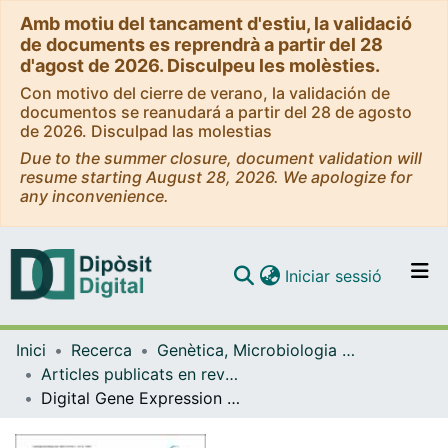
Amb motiu del tancament d'estiu, la validació
de documents es reprendrà a partir del 28
d'agost de 2026. Disculpeu les molèsties.
Con motivo del cierre de verano, la validación de
documentos se reanudará a partir del 28 de agosto
de 2026. Disculpad las molestias
Due to the summer closure, document validation will
resume starting August 28, 2026. We apologize for
any inconvenience.
(current)
Iniciar sessió
Comunitats i col·leccions
Inici
Recerca
Genètica, Microbiologia i Estadística
Navega per tot el DD
Articles publicats en revistes (Genètica, Microbiologia i Estadística)
Com publicar
Digital Gene Expression approach over multiple RNA-Seq data sets to detect neoblast transcriptional changes in Schmidtea mediterranea
Contacte