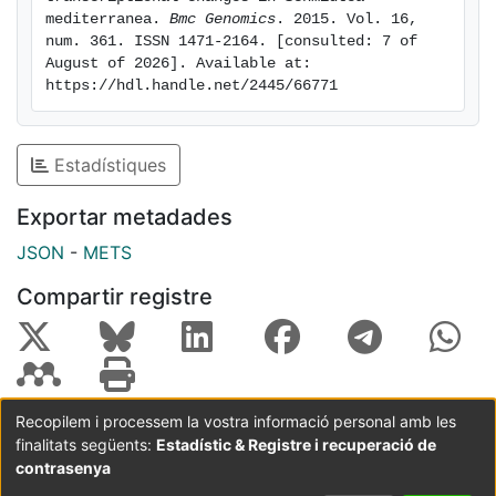
mediterranea. 
Bmc Genomics
. 2015. Vol. 16, 
num. 361. ISSN 1471-2164. [consulted: 7 of 
August of 2026]. Available at: 
https://hdl.handle.net/2445/66771
Estadístiques
Exportar metadades
JSON
-
METS
Compartir registre
Recopilem i processem la vostra informació personal amb les
finalitats següents:
Estadístic & Registre i recuperació de
Coordinació:
CRAI UB
Avís legal
Metadades
subjectes a:
contrasenya