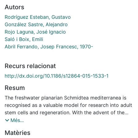
Autors
Rodríguez Esteban, Gustavo
González Sastre, Alejandro
Rojo Laguna, José Ignacio
Saló i Boix, Emili
Abril Ferrando, Josep Francesc, 1970-
Recurs relacionat
http://dx.doi.org/10.1186/s12864-015-1533-1
Resum
The freshwater planarian Schmidtea mediterranea is
recognised as a valuable model for research into adult
stem cells and regeneration. With the advent of the
high-throughput sequencing technologies, it has
Més...
become feasible to undertake detailed transcriptional
Matèries
analysis of its unique stem cell population, the