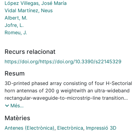
López Villegas, José María
Vidal Martínez, Neus
Albert, M.
Jofre, L.
Romeu, J.
Recurs relacionat
https://doi.org/https://doi.org/10.3390/s22145329
Resum
3D-printed phased array consisting of four H-Sectorial
horn antennas of 200 g weightwith an ultra-wideband
rectangular-waveguide-to-microstrip-line transition
operating over the wholeLMDS and K bands (24.25–
Més...
29.5 GHz) is presented. The transition is based on
Matèries
exciting three overlappedtransversal patches that
radiate into the waveguide. The transition provides
Antenes (Electrònica)
,
Electrònica
,
Impressió 3D
very low insertion losses,ranging from 0.30 dB to 0.67