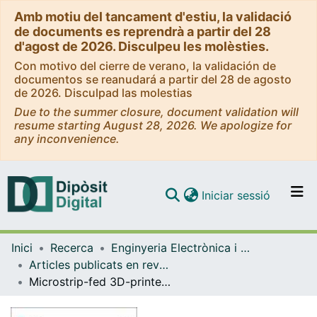
Amb motiu del tancament d'estiu, la validació
de documents es reprendrà a partir del 28
d'agost de 2026. Disculpeu les molèsties.
Con motivo del cierre de verano, la validación de
documentos se reanudará a partir del 28 de agosto
de 2026. Disculpad las molestias
Due to the summer closure, document validation will
resume starting August 28, 2026. We apologize for
any inconvenience.
(current)
Iniciar sessió
Comunitats i col·leccions
Inici
Recerca
Enginyeria Electrònica i Biomèdica
Navega per tot el DD
Articles publicats en revistes (Enginyeria Electrònica i Biomèdica)
Com publicar
Microstrip-fed 3D-printed H-sectorial horn phased array
Contacte