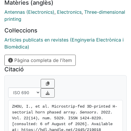
Matèries (anglès)
dB over the whole band of operation (23.5–30.4 GHz).
The measuredfractional bandwidth of the phased array
Antennas (Electronics)
,
Electronics
,
Three-dimensional
including the transition was 20.8% (24.75–30.3 GHz).
printing
Theantenna was measured for six different scanning
Col·leccions
angles corresponding to six different
progressivephases a, ranging from 0 to 140 at the
Articles publicats en revistes (Enginyeria Electrònica i
central frequency band of operation of 26.5 GHz.
Biomèdica)
Themaximum gain was found in the broadside
Pàgina completa de l'ítem
direction a = 0, with 15.2 dB and efficiency h =
78.5%,while the minimum was found for a = 140, with
Citació
13.7 dB and h = 91.2%.
ZHOU, I., et al. Microstrip-fed 3D-printed H-
sectorial horn phased array. 
Sensors
. 2022. 
Vol. 22(14), num. 5329. ISSN 1424-8220. 
[consulted: 6 of August of 2026]. Available 
at: https://hdl.handle.net/2445/219018