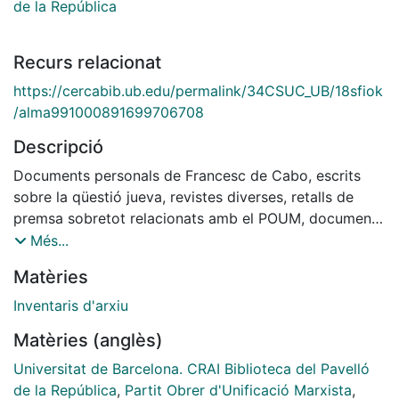
de la República
Recurs relacionat
https://cercabib.ub.edu/permalink/34CSUC_UB/18sfiok
/alma991000891699706708
Descripció
Documents personals de Francesc de Cabo, escrits
sobre la qüestió jueva, revistes diverses, retalls de
premsa sobretot relacionats amb el POUM, documents
relacionats amb el POUM, dossiers de premsa sobre
Més...
Trotsky.
Matèries
Inventaris d'arxiu
Matèries (anglès)
Universitat de Barcelona. CRAI Biblioteca del Pavelló
de la República
,
Partit Obrer d'Unificació Marxista
,