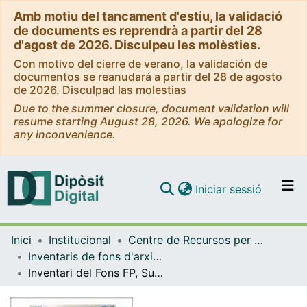
Amb motiu del tancament d'estiu, la validació
de documents es reprendrà a partir del 28
d'agost de 2026. Disculpeu les molèsties.
Con motivo del cierre de verano, la validación de
documentos se reanudará a partir del 28 de agosto
de 2026. Disculpad las molestias
Due to the summer closure, document validation will
resume starting August 28, 2026. We apologize for
any inconvenience.
(current)
Iniciar sessió
Comunitats i col·leccions
Inici
Institucional
Centre de Recursos per a l'Aprenentatge i la Investigació (CRAI-UB) - Institucional
Navega per tot el DD
Inventaris de fons d'arxiu i de col·leccions especials (CRAI-UB)
Com publicar
Inventari del Fons FP, Subsèrie Francesc de Cabo, del CRAI Biblioteca del Pavelló de la República de la Universitat de Barcelona
Contacte