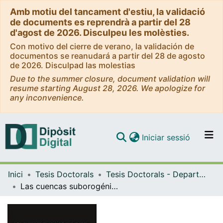
Amb motiu del tancament d'estiu, la validació
de documents es reprendrà a partir del 28
d'agost de 2026. Disculpeu les molèsties.
Con motivo del cierre de verano, la validación de
documentos se reanudará a partir del 28 de agosto
de 2026. Disculpad las molestias
Due to the summer closure, document validation will
resume starting August 28, 2026. We apologize for
any inconvenience.
(current)
Iniciar sessió
Comunitats i col·leccions
Inici
Tesis Doctorals
Tesis Doctorals - Departament - Estratigrafia, Paleontologia i Geociències Marines
Navega per tot el DD
Las cuencas suborogénicas como registro de la evolución del Orógeno cubano: implicaciones para la exploración de hidrocarburos
Com publicar
Contacte