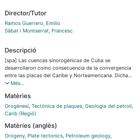
Director/Tutor
Ramos Guerrero, Emilio
Sàbat i Montserrat, Francesc
Descripció
[spa] Las cuencas sinorogénicas de Cuba se
desarrollaron como consecuencia de la convergencia
entre las placas del Caribe y Norteamericana. Dicha
convergencia evolucionó desde un contexto de
Més...
subducción-acreción durante el Cretácico tardío hasta
Matèries
un contexto de acreción-colisión durante el
Paleógeno, y finalizó con la sutura del Orógeno
Orogènesi
,
Tectònica de plaques
,
Geologia del petroli
,
Cubano a la Placa Norteamericana. En la evolución de
Carib (Regió)
las cuencas se distinguen dos estadios sinorogénicos
Matèries (anglès)
y uno post-orogénico. Los estadios sinorogénicos
están relacionados con la subducción-acreción del
Orogeny
,
Plate tectonics
,
Petroleum geology
,