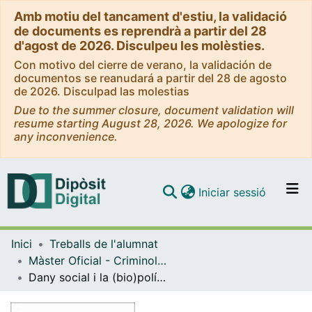
Amb motiu del tancament d'estiu, la validació
de documents es reprendrà a partir del 28
d'agost de 2026. Disculpeu les molèsties.
Con motivo del cierre de verano, la validación de
documentos se reanudará a partir del 28 de agosto
de 2026. Disculpad las molestias
Due to the summer closure, document validation will
resume starting August 28, 2026. We apologize for
any inconvenience.
(current)
Iniciar sessió
Comunitats i col·leccions
Inici
Treballs de l'alumnat
Navega per tot el DD
Màster Oficial - Criminologia, Política Criminal i Sociologia Juridicopenal
Com publicar
Dany social i la (bio)política de la universitat neoliberal. Construcció d'una òptica pluridisciplinària i crítica per a l'anàlisi del sistema universitari públic català
Contacte