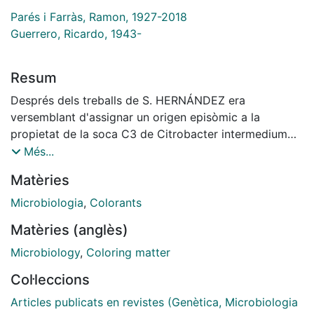
Parés i Farràs, Ramon, 1927-2018
Guerrero, Ricardo, 1943-
Resum
Després dels treballs de S. HERNÁNDEZ era
versemblant d'assignar un origen episòmic a la
propietat de la soca C3 de Citrobacter intermedium
d'alliberar glutamat al medi. Però la hipòtesi quedà
Més...
fora de tot dubte després que R. PARIS-PARRAS i J.
Matèries
GUINEA feren conèixer la transferència de la propietat
de segregar glutamat a la soca ATCC 11606 de
Microbiologia
,
Colorants
Paracolobactrum intermedium, la qual mai no la posà
Matèries (anglès)
de manifest per ella mateixa.
Microbiology
,
Coloring matter
Col·leccions
Articles publicats en revistes (Genètica, Microbiologia