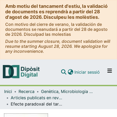
Amb motiu del tancament d'estiu, la validació
de documents es reprendrà a partir del 28
d'agost de 2026. Disculpeu les molèsties.
Con motivo del cierre de verano, la validación de
documentos se reanudará a partir del 28 de agosto
de 2026. Disculpad las molestias
Due to the summer closure, document validation will
resume starting August 28, 2026. We apologize for
any inconvenience.
(current)
Iniciar sessió
Comunitats i col·leccions
Inici
Recerca
Genètica, Microbiologia i Estadística
Navega per tot el DD
Articles publicats en revistes (Genètica, Microbiologia i Estadística)
Com publicar
Efecte paradoxal del taronja d'acridina envers l'acció d'un factor episòmic de 'Citrobacter intermedium' C3
Contacte