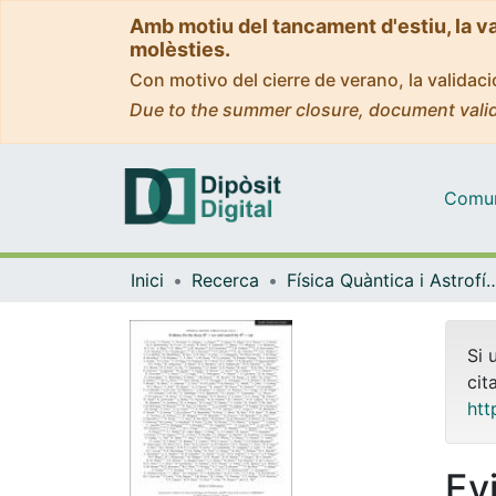
Amb motiu del tancament d'estiu, la v
molèsties.
Con motivo del cierre de verano, la valida
Due to the summer closure, document valid
Comuni
Inici
Recerca
Física Quàntica i As
Si 
cit
htt
Ev