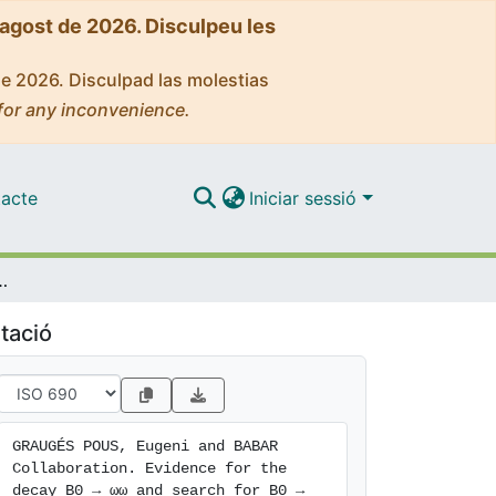
'agost de 2026. Disculpeu les
de 2026. Disculpad las molestias
for any inconvenience.
acte
Iniciar sessió
0 → ωω and search for B0 → ωϕ
tació
GRAUGÉS POUS, Eugeni and BABAR 
Collaboration. Evidence for the 
decay B0 → ωω and search for B0 → 