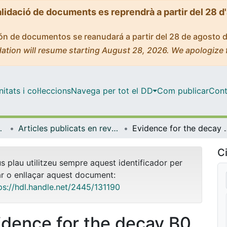
alidació de documents es reprendrà a partir del 28 d
ción de documentos se reanudará a partir del 28 de agosto 
ation will resume starting August 28, 2026. We apologize 
tats i col·leccions
Navega per tot el DD
Com publicar
Cont
trofísica
Articles publicats en revistes (Física Quàntica i Astrofísica)
Evidence for the decay B
Ci
us plau utilitzeu sempre aquest identificador per
ar o enllaçar aquest document:
ps://hdl.handle.net/2445/131190
idence for the decay B0