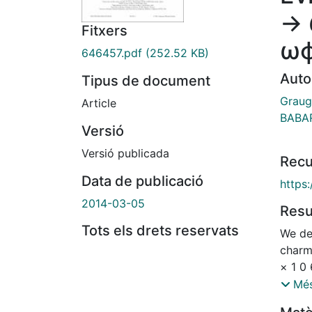
→ 
Fitxers
ω
646457.pdf
(252.52 KB)
Auto
Tipus de document
Graug
Article
BABAR
Versió
Versió publicada
Recu
Data de publicació
https
2014-03-05
Res
Tots els drets reservats
We de
charm
× 1 0 
= 10.
Més
colli