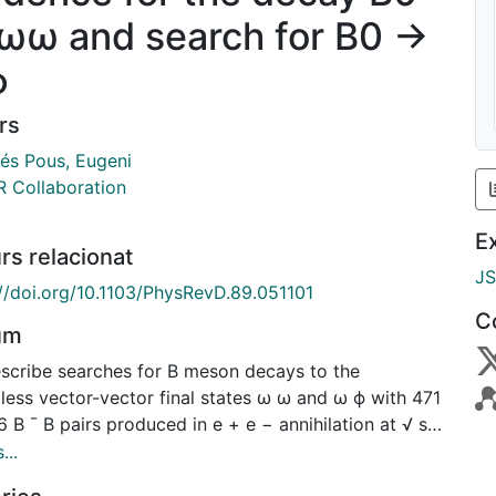
ωω and search for B0 →
ϕ
rs
és Pous, Eugeni
 Collaboration
E
rs relacionat
J
://doi.org/10.1103/PhysRevD.89.051101
C
um
scribe searches for B meson decays to the
less vector-vector final states ω ω and ω ϕ with 471
6 B ¯ B pairs produced in e + e − annihilation at √ s
58 GeV using the BABAR detector at the PEP-II
...
der at the SLAC National Accelerator Laboratory. We