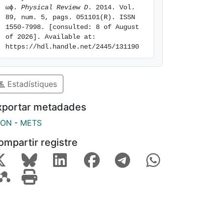
ωϕ. 
Physical Review D
. 2014. Vol. 
89, num. 5, pags. 051101(R). ISSN 
1550-7998. [consulted: 8 of August 
of 2026]. Available at: 
https://hdl.handle.net/2445/131190
Estadístiques
xportar metadades
SON
-
METS
ompartir registre