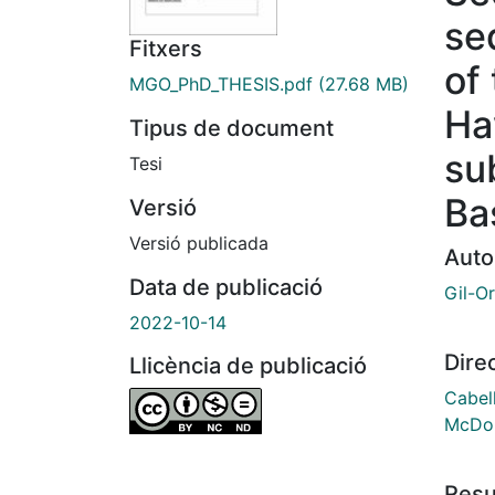
se
Fitxers
of
MGO_PhD_THESIS.pdf
(27.68 MB)
Ha
Tipus de document
su
Tesi
Ba
Versió
Versió publicada
Auto
Data de publicació
Gil-Or
2022-10-14
Dire
Llicència de publicació
Cabell
McDou
Res