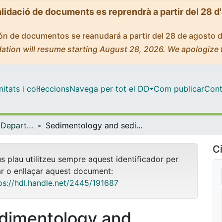
alidació de documents es reprendrà a partir del 28 d
ción de documentos se reanudará a partir del 28 de agosto 
ation will resume starting August 28, 2026. We apologize 
tats i col·leccions
Navega per tot el DD
Com publicar
Cont
Tesis Doctorals - Departament - Dinàmica de la Terra i de l'Oceà
Sedimentology and sedimentary architecture of the Middle Ordovician Hawaz Formation in the subsurface of the Murzuq Basin (Libya)
Ci
us plau utilitzeu sempre aquest identificador per
ar o enllaçar aquest document:
ps://hdl.handle.net/2445/191687
dimentology and