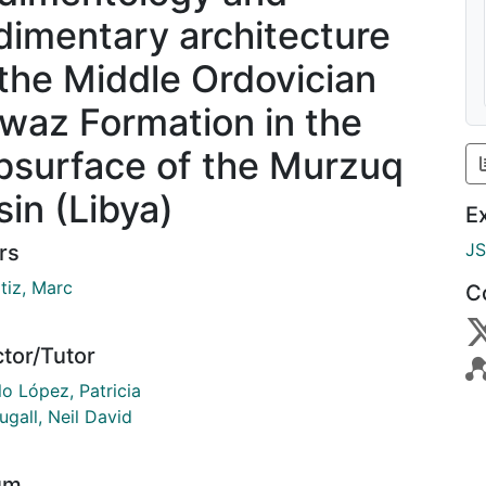
dimentary architecture
 the Middle Ordovician
waz Formation in the
bsurface of the Murzuq
sin (Libya)
E
J
rs
tiz, Marc
C
ctor/Tutor
o López, Patricia
gall, Neil David
um