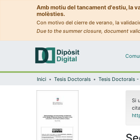
Amb motiu del tancament d'estiu, la v
molèsties.
Con motivo del cierre de verano, la valida
Due to the summer closure, document valid
Comuni
Inici
Tesis Doctorals
Si 
cit
htt
Se