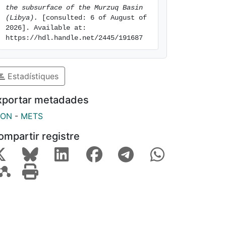
the subsurface of the Murzuq Basin 
(Libya).
 [consulted: 6 of August of 
2026]. Available at: 
https://hdl.handle.net/2445/191687
Estadístiques
xportar metadades
SON
-
METS
ompartir registre