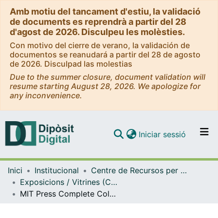
Amb motiu del tancament d'estiu, la validació
de documents es reprendrà a partir del 28
d'agost de 2026. Disculpeu les molèsties.
Con motivo del cierre de verano, la validación de
documentos se reanudará a partir del 28 de agosto
de 2026. Disculpad las molestias
Due to the summer closure, document validation will
resume starting August 28, 2026. We apologize for
any inconvenience.
(current)
Iniciar sessió
Comunitats i col·leccions
Inici
Institucional
Centre de Recursos per a l'Aprenentatge i la Investigació (CRAI-UB) - Institucional
Navega per tot el DD
Exposicions / Vitrines (CRAI-UB)
Com publicar
MIT Press Complete Collection. Accés temporal als llibres electrònics. Més de 3.000 títols al vostre abast fins al 30 de juny. (Juny 2020)
Contacte