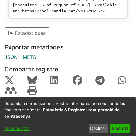
[consulted: 6 of August of 2026]. Available 
at: https://hdl.handle.net/2445/165672
Estadístiques
Exportar metadades
JSON
-
METS
Compartir registre
Recopilem i processem la vostra informació personal amb les
finalitats següents:
Estadístic & Registre i recuperació de
Coordinació:
CRAI UB
Avís legal
Metadades
subjectes a:
contrasenya
Configuració
Política de
Acord
Personalitzar
Declinar
D'acord
de cookies
privadesa
d'usuari
final