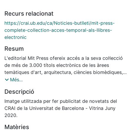
Recurs relacionat
https://crai.ub.edu/ca/Noticies-butlleti/mit-press-
complete-collection-acces-temporal-als-llibres-
electronic
Resum
L'editorial Mit Press ofereix accés a la seva col·lecció
de més de 3.000 títols electrònics de les àrees
temàtiques d'art, arquitectura, ciències biomèdiques,
negocis i finances, informàtica, ciències cognitives,
Més...
disseny, educació, medi ambient, humanitats, ciències
Descripció
de la informació, lingüística, neurociència, filosofia i
ciències socials.
Imatge utilitzada per fer publicitat de novetats del
La col·lecció està disponible fins al 30 de juny de
CRAI de la Universitat de Barcelona - Vitrina Juny
2020.
2020.
Matèries