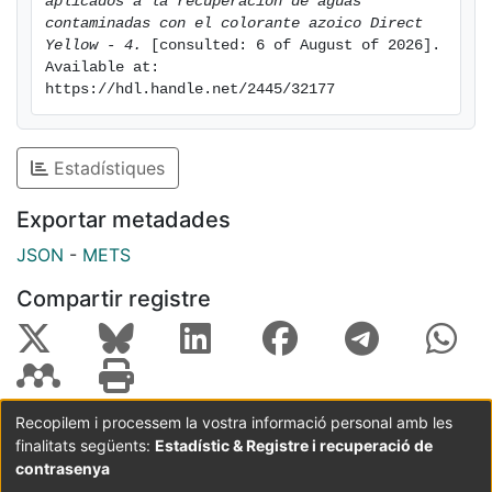
aplicados a la recuperación de aguas 
concentración 0.5 mM de Fe+2 y una intensidad de
contaminadas con el colorante azoico Direct 
Yellow - 4.
 [consulted: 6 of August of 2026]. 
200mA. En ambos procesos, valores de intensidad
Available at: 
mayores no aportan diferencia significativa en los
https://hdl.handle.net/2445/32177
resultados y sí un aumento significativo en los costes
de tratamiento.
Estadístiques
Exportar metadades
JSON
-
METS
Compartir registre
Recopilem i processem la vostra informació personal amb les
finalitats següents:
Estadístic & Registre i recuperació de
Coordinació:
CRAI UB
Avís legal
Metadades
subjectes a:
contrasenya