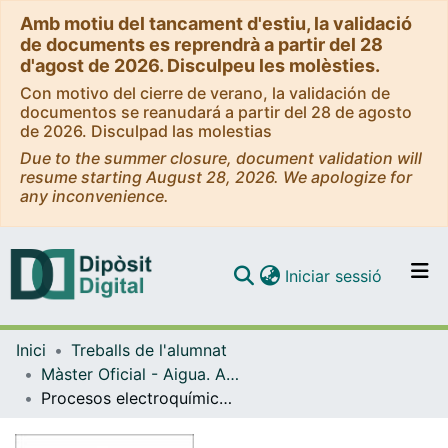
Amb motiu del tancament d'estiu, la validació
de documents es reprendrà a partir del 28
d'agost de 2026. Disculpeu les molèsties.
Con motivo del cierre de verano, la validación de
documentos se reanudará a partir del 28 de agosto
de 2026. Disculpad las molestias
Due to the summer closure, document validation will
resume starting August 28, 2026. We apologize for
any inconvenience.
(current)
Iniciar sessió
Comunitats i col·leccions
Inici
Treballs de l'alumnat
Navega per tot el DD
Màster Oficial - Aigua. Anàlisi Interdisciplinària i Gestió Sostenible
Com publicar
Procesos electroquímicos de oxidación avanzada aplicados a la recuperación de aguas contaminadas con el colorante azoico Direct Yellow - 4
Contacte