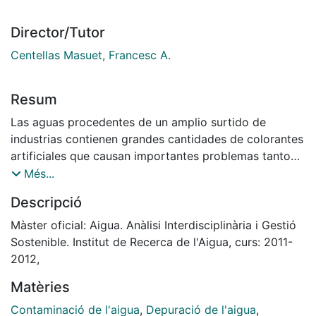
Director/Tutor
Centellas Masuet, Francesc A.
Resum
Las aguas procedentes de un amplio surtido de
industrias contienen grandes cantidades de colorantes
artificiales que causan importantes problemas tanto
ambientales como de salud. A lo largo de los últimos
Més...
años se ha visto que estas sustancias son de muy
Descripció
difícil eliminación por los tratamientos denominados
convencionales, como por ejemplo los biológicos, así
Màster oficial: Aigua. Anàlisi Interdisciplinària i Gestió
que se han buscado nuevos procedimientos más
Sostenible. Institut de Recerca de l'Aigua, curs: 2011-
eficientes. De entre ellos destacan los procesos de
2012,
oxidación avanzados basados en la reacción de
Matèries
Fenton. En el presente trabajo se presentan los
fundamentos de los procesos de oxidación avanzada
Contaminació de l'aigua
,
Depuració de l'aigua
,