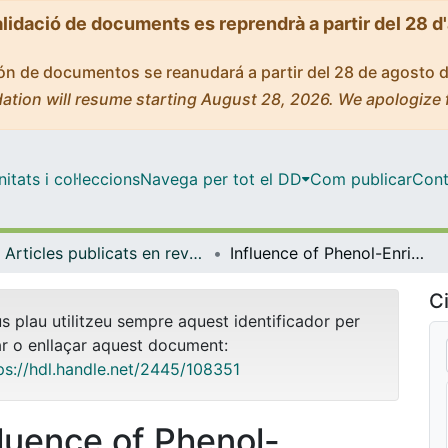
alidació de documents es reprendrà a partir del 28 d
ción de documentos se reanudará a partir del 28 de agosto 
ation will resume starting August 28, 2026. We apologize 
tats i col·leccions
Navega per tot el DD
Com publicar
Cont
Articles publicats en revistes (Bioquímica i Fisiologia)
Influence of Phenol-Enriched Olive Oils on Human Intestinal Immune Function
Ci
us plau utilitzeu sempre aquest identificador per
ar o enllaçar aquest document:
ps://hdl.handle.net/2445/108351
fluence of Phenol-