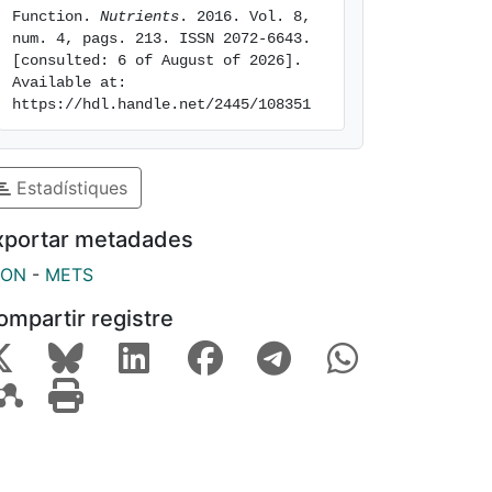
Function. 
Nutrients
. 2016. Vol. 8, 
num. 4, pags. 213. ISSN 2072-6643. 
[consulted: 6 of August of 2026]. 
Available at: 
https://hdl.handle.net/2445/108351
Estadístiques
xportar metadades
SON
-
METS
ompartir registre