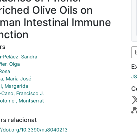
riched Olive Oils on
man Intestinal Immune
nction
rs
n-Peláez, Sandra
ñer, Olga
E
 Rosa
J
va, María José
l, Margarida
C
-Cano, Francisco J.
Colomer, Montserrat
rs relacionat
://doi.org/10.3390/nu8040213