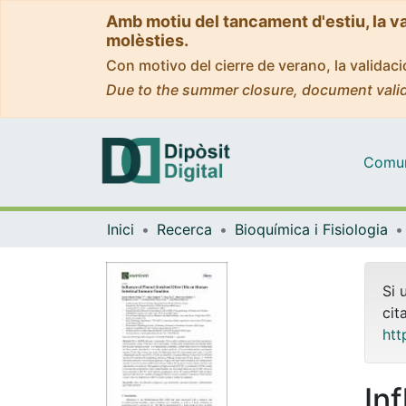
Amb motiu del tancament d'estiu, la v
molèsties.
Con motivo del cierre de verano, la valida
Due to the summer closure, document valid
Comuni
Inici
Recerca
Bioquímica i Fisiologia
Si 
cit
htt
In