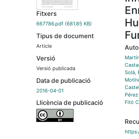
En
Fitxers
Hu
667786.pdf
(681.85 KB)
Fu
Tipus de document
Article
Auto
Martí
Versió
Casta
Versió publicada
Solà,
Motil
Data de publicació
Castel
2016-04-01
Pérez
Fitó 
Llicència de publicació
Recu
https