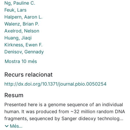
Ng, Pauline C.
Feuk, Lars
Halpern, Aaron L.
Walenz, Brian P.
Axelrod, Nelson
Huang, Jiaqi
Kirkness, Ewen F.
Denisov, Gennady
Mostra 10 més
Recurs relacionat
http://dx.doi.org/10.1371/journal.pbio.0050254
Resum
Presented here is a genome sequence of an individual
human. It was produced from ~32 million random DNA
fragments, sequenced by Sanger dideoxy technology
and assembled into 4,528 scaffolds, comprising 2,810
Més...