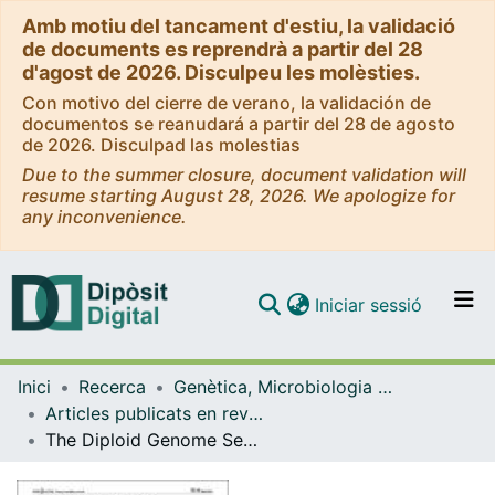
Amb motiu del tancament d'estiu, la validació
de documents es reprendrà a partir del 28
d'agost de 2026. Disculpeu les molèsties.
Con motivo del cierre de verano, la validación de
documentos se reanudará a partir del 28 de agosto
de 2026. Disculpad las molestias
Due to the summer closure, document validation will
resume starting August 28, 2026. We apologize for
any inconvenience.
(current)
Iniciar sessió
Comunitats i col·leccions
Inici
Recerca
Genètica, Microbiologia i Estadística
Navega per tot el DD
Articles publicats en revistes (Genètica, Microbiologia i Estadística)
Com publicar
The Diploid Genome Sequence of an Individual Human
Contacte