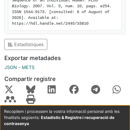
Sequence of an Individual Human. 
PLoS 
alterations in defining the diploid genome structure.
Biology
. 2007. Vol. 5, num. 10, pags. e254. 
Moreover, 44% of genes were heterozygous for one or
ISSN 1544-9173. [consulted: 6 of August of 
2026]. Available at: 
more variants. Using a novel haplotype assembly
https://hdl.handle.net/2445/33810
strategy, we were able to span 1.5 Gb of genome
sequence in segments >200 kb, providing further
precision to the diploid nature of the genome. These
Estadístiques
data depict a definitive molecular portrait of a diploid
human genome that provides a starting point for
Exportar metadades
future genome comparisons and enables an era of
JSON
-
METS
individualized genomic information.
Compartir registre
Recopilem i processem la vostra informació personal amb les
finalitats següents:
Estadístic & Registre i recuperació de
Coordinació:
CRAI UB
Avís legal
Metadades
subjectes a:
contrasenya