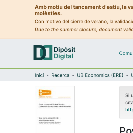
Amb motiu del tancament d'estiu, la v
molèsties.
Con motivo del cierre de verano, la valida
Due to the summer closure, document valid
Comuni
Inici
Recerca
UB Economics (ERE)
Si 
cit
htt
Po