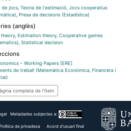
 indices based on these kind of coalitions. We
 de jocs
,
Teoria de l'estimació
,
Jocs cooperatius
de methods based on the multilinear extension of the
màtica)
,
Presa de decisions (Estadística)
o compute the indices. Finally, the new indices are
ries (anglès)
o study the distribution of power in the current
ment of Andalusia.
theory
,
Estimation theory
,
Cooperative games
ematics)
,
Statistical decision
leccions
onomics – Working Papers [ERE]
ents de treball (Matemàtica Econòmica, Financera i
ial)
gina completa de l'ítem
egal
Metadades subjectes a:
Política de privadesa
Acord d'usuari final