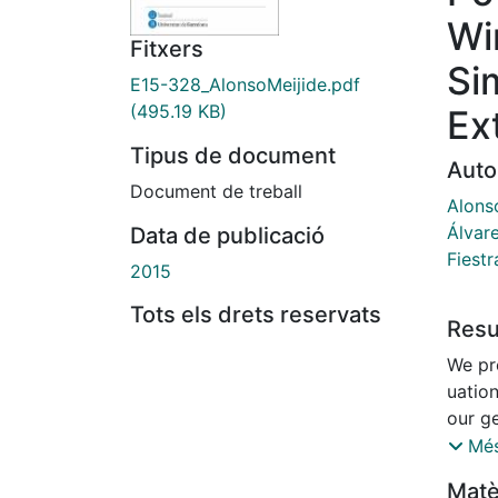
Wi
Fitxers
Si
E15-328_AlonsoMeijide.pdf
(495.19 KB)
Ex
Tipus de document
Auto
Document de treball
Alons
Álvar
Data de publicació
Fiestr
2015
Tots els drets reservats
Res
We pr
uation
our g
define
Més
allow
Matè
embed