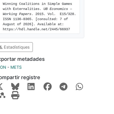
Winning Coalitions in Simple Games 
with Externalities. 
UB Economics – 
Working Papers
. 2015. Vol.  E15/328. 
ISSN 1136-8365. [consulted: 7 of 
August of 2026]. Available at: 
https://hdl.handle.net/2445/66937
Estadístiques
xportar metadades
SON
-
METS
ompartir registre