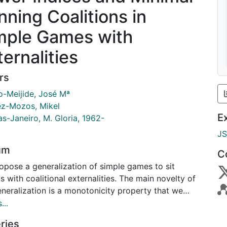
nning Coalitions in
mple Games with
ternalities
rs
o-Meijide, José Mª
ez-Mozos, Mikel
E
as-Janeiro, M. Gloria, 1962-
J
um
C
opose a generalization of simple games to sit
s with coalitional externalities. The main novelty of
eneralization is a monotonicity property that we
 for games in partition function form. This property
...
s us to properly speak about minimal winning
ries
ded coalitions. We propose and characterize two