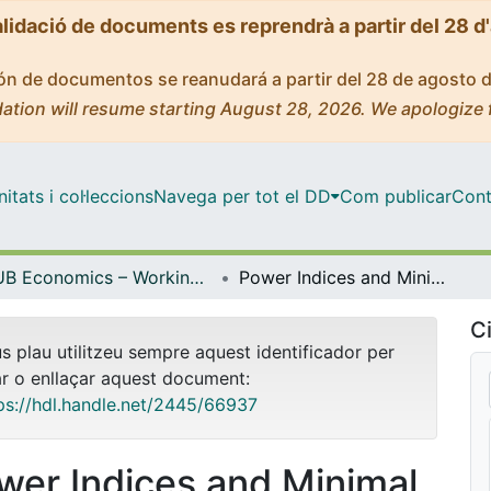
alidació de documents es reprendrà a partir del 28 d
ción de documentos se reanudará a partir del 28 de agosto 
ation will resume starting August 28, 2026. We apologize 
tats i col·leccions
Navega per tot el DD
Com publicar
Cont
UB Economics – Working Papers [ERE]
Power Indices and Minimal Winning Coalitions in Simple Games with Externalities
Ci
us plau utilitzeu sempre aquest identificador per
ar o enllaçar aquest document:
ps://hdl.handle.net/2445/66937
wer Indices and Minimal