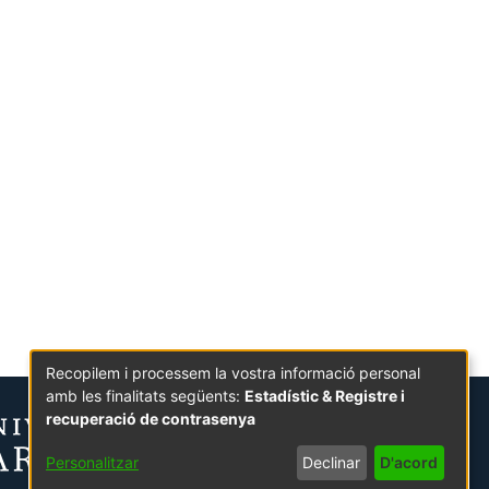
Recopilem i processem la vostra informació personal
amb les finalitats següents:
Estadístic & Registre i
recuperació de contrasenya
Personalitzar
Declinar
D'acord