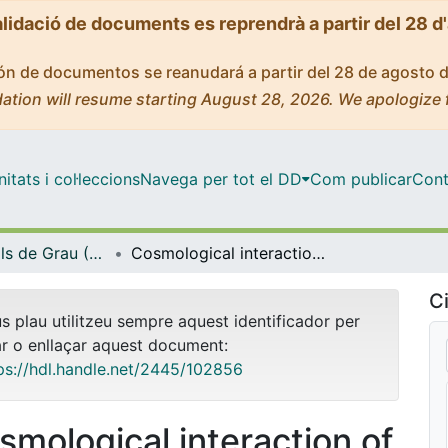
alidació de documents es reprendrà a partir del 28 d
ción de documentos se reanudará a partir del 28 de agosto 
ation will resume starting August 28, 2026. We apologize 
tats i col·leccions
Navega per tot el DD
Com publicar
Cont
Treballs Finals de Grau (TFG) - Física
Cosmological interaction of vacuum energy and dark matter
Ci
us plau utilitzeu sempre aquest identificador per
ar o enllaçar aquest document:
ps://hdl.handle.net/2445/102856
smological interaction of