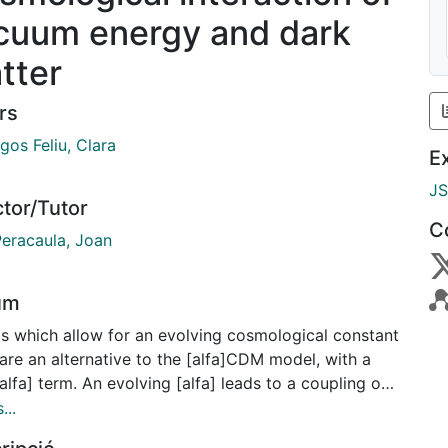
cuum energy and dark
tter
rs
gos Feliu, Clara
E
J
ctor/Tutor
C
Peracaula, Joan
um
s which allow for an evolving cosmological constant
 are an alternative to the [alfa]CDM model, with a
[alfa] term. An evolving [alfa] leads to a coupling of
nergy (associated with the vacuum energy ) either
...
ter or to the gravitational constant G, which hints