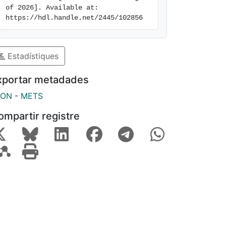
of 2026]. Available at: 
https://hdl.handle.net/2445/102856
Estadístiques
xportar metadades
SON
-
METS
ompartir registre