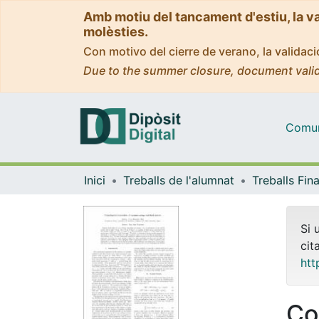
Amb motiu del tancament d'estiu, la v
molèsties.
Con motivo del cierre de verano, la valida
Due to the summer closure, document valid
Comuni
Inici
Treballs de l'alumnat
Si 
cit
htt
Co