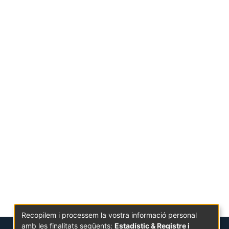
Recopilem i processem la vostra informació personal
amb les finalitats següents:
Estadístic & Registre i