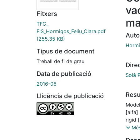
va
Fitxers
ma
TFG_
FIS_Hormigos_Feliu_Clara.pdf
Auto
(255.35 KB)
Hormi
Tipus de document
Treball de fi de grau
Dire
Data de publicació
Solà 
2016-06
Res
Llicència de publicació
Model
[alfa]
rigid 
dark e
Més
to mat