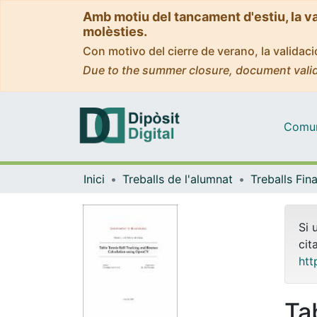
Amb motiu del tancament d'estiu, la v
molèsties.
Con motivo del cierre de verano, la valida
Due to the summer closure, document valid
Comuni
Inici
Treballs de l'alumnat
Si 
cit
htt
Ta