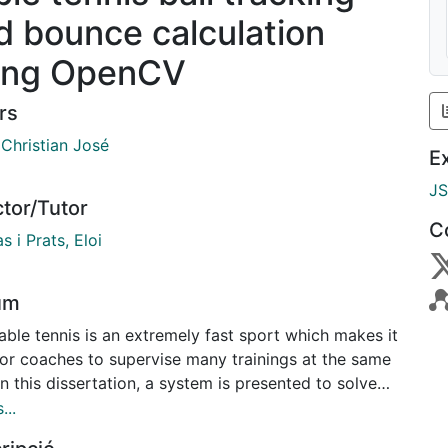
d bounce calculation
ing OpenCV
rs
 Christian José
E
J
ctor/Tutor
C
s i Prats, Eloi
um
able tennis is an extremely fast sport which makes it
for coaches to supervise many trainings at the same
In this dissertation, a system is presented to solve
problem using a camera over the ping-pong table
...
 computer connected to the camera to process that