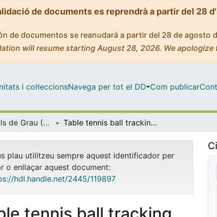
alidació de documents es reprendrà a partir del 28 d
ción de documentos se reanudará a partir del 28 de agosto 
ation will resume starting August 28, 2026. We apologize 
tats i col·leccions
Navega per tot el DD
Com publicar
Cont
Treballs Finals de Grau (TFG) - Enginyeria Informàtica
Table tennis ball tracking and bounce calculation using OpenCV
Ci
us plau utilitzeu sempre aquest identificador per
ar o enllaçar aquest document:
ps://hdl.handle.net/2445/119897
ble tennis ball tracking