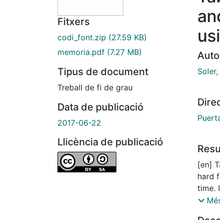
an
Fitxers
us
codi_font.zip
(27.59 KB)
memoria.pdf
(7.27 MB)
Auto
Tipus de document
Soler,
Treball de fi de grau
Dire
Data de publicació
Puerta
2017-06-22
Llicència de publicació
Res
[en] T
hard 
time. 
that 
Més
and a