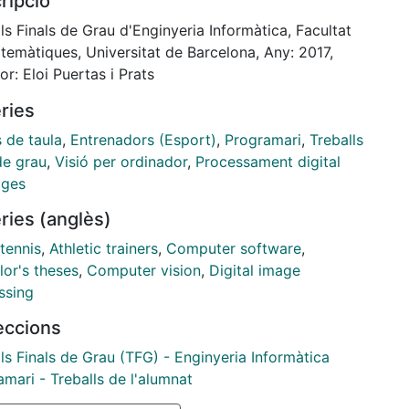
ripció
ation. This system outputs all gathered data of the
which are the trajectory the ball followed and the
ls Finals de Grau d'Enginyeria Informàtica, Facultat
s where it bounced. The constructed system finds
temàtiques, Universitat de Barcelona, Any: 2017,
ll’s trajectory satisfactorily, however not its
or: Eloi Puertas i Prats
es, mainly because the implementation was done
ries
 a camera with low frame rate and resolution.
 de taula
,
Entrenadors (Esport)
,
Programari
,
Treballs
de grau
,
Visió per ordinador
,
Processament digital
tges
ries (anglès)
tennis
,
Athletic trainers
,
Computer software
,
lor's theses
,
Computer vision
,
Digital image
ssing
leccions
ls Finals de Grau (TFG) - Enginyeria Informàtica
mari - Treballs de l'alumnat