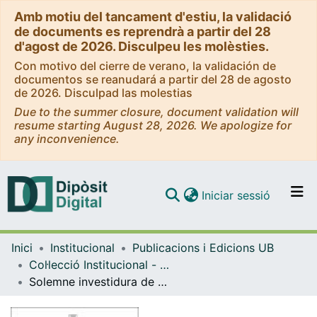
Amb motiu del tancament d'estiu, la validació
de documents es reprendrà a partir del 28
d'agost de 2026. Disculpeu les molèsties.
Con motivo del cierre de verano, la validación de
documentos se reanudará a partir del 28 de agosto
de 2026. Disculpad las molestias
Due to the summer closure, document validation will
resume starting August 28, 2026. We apologize for
any inconvenience.
(current)
Iniciar sessió
Comunitats i col·leccions
Inici
Institucional
Publicacions i Edicions UB
Navega per tot el DD
Col·lecció Institucional - eBooks - (Publicacions i Edicions UB)
Com publicar
Solemne investidura de doctor honoris causa al mestre Jordi Savall: novembre de 2006
Contacte