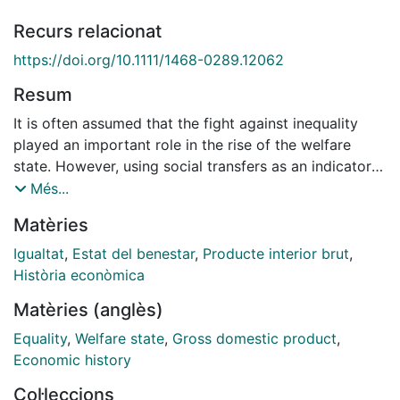
Recurs relacionat
https://doi.org/10.1111/1468-0289.12062
Resum
It is often assumed that the fight against inequality
played an important role in the rise of the welfare
state. However, using social transfers as an indicator
of redistribution and three alternative proxies for
Més...
inequality¿the top income shares, the ratio of the GDP
Matèries
per capita to the unskilled wage, and the share of non-
family farms¿this article shows that inequality did not
Igualtat
,
Estat del benestar
,
Producte interior brut
,
favour the development of social policy between 1880
Història econòmica
and 1930. On the contrary, social policy developed
Matèries (anglès)
more easily in countries that were previously more
egalitarian, suggesting that unequal societies were in a
Equality
,
Welfare state
,
Gross domestic product
,
sort of inequality trap, where inequality itself was an
Economic history
obstacle to redistribution.
Col·leccions