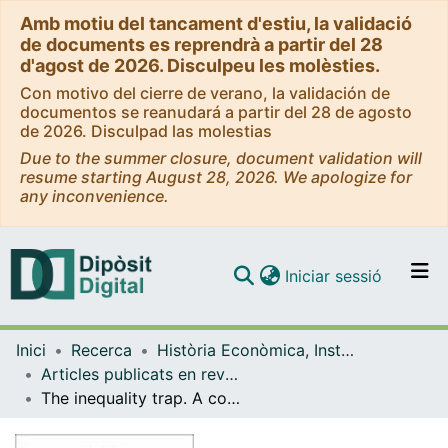
Amb motiu del tancament d'estiu, la validació
de documents es reprendrà a partir del 28
d'agost de 2026. Disculpeu les molèsties.
Con motivo del cierre de verano, la validación de
documentos se reanudará a partir del 28 de agosto
de 2026. Disculpad las molestias
Due to the summer closure, document validation will
resume starting August 28, 2026. We apologize for
any inconvenience.
(current)
Iniciar sessió
Comunitats i col·leccions
Inici
Recerca
Història Econòmica, Institucions, Política i Economia Mundial
Navega per tot el DD
Articles publicats en revistes (Història Econòmica, Institucions, Política i Economia Mundial)
Com publicar
The inequality trap. A comparative analysis of social spending between 1880 and 1930
Contacte