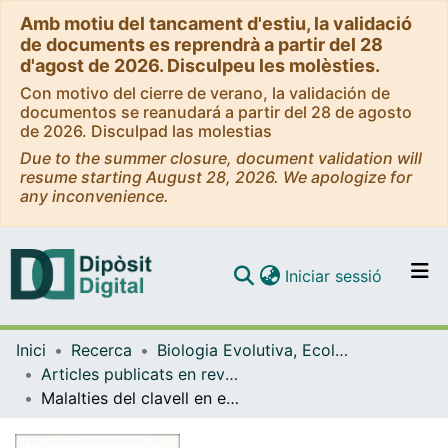
Amb motiu del tancament d'estiu, la validació
de documents es reprendrà a partir del 28
d'agost de 2026. Disculpeu les molèsties.
Con motivo del cierre de verano, la validación de
documentos se reanudará a partir del 28 de agosto
de 2026. Disculpad las molestias
Due to the summer closure, document validation will
resume starting August 28, 2026. We apologize for
any inconvenience.
(current)
Iniciar sessió
Comunitats i col·leccions
Inici
Recerca
Biologia Evolutiva, Ecologia i Ciències Ambientals
Navega per tot el DD
Articles publicats en revistes (Biologia Evolutiva, Ecologia i Ciències Ambientals)
Com publicar
Malalties del clavell en el Maresme
Contacte