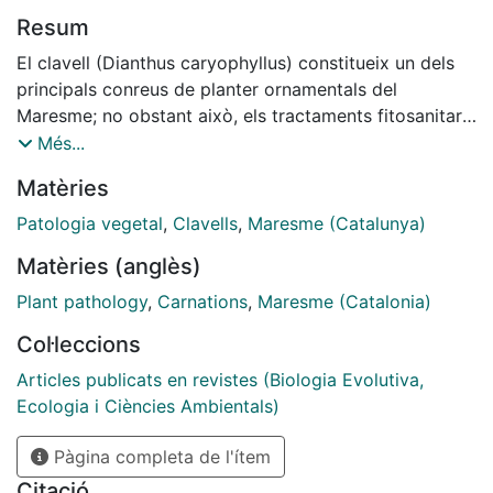
Resum
El clavell (Dianthus caryophyllus) constitueix un dels
principals conreus de planter ornamentals del
Maresme; no obstant això, els tractaments fitosanitaris
a fi d'evitar-ne i controlar-ne les plagues i pestes
Més...
possibles o ja establertes són fets d'una manera
Matèries
rutinària, sense conèixer a fons cl problema. A fi
d'esbrinar quines són les malalties més freqüents en el
Patologia vegetal
,
Clavells
,
Maresme (Catalunya)
clavell i quines varietats en resulten més perjudicades,
Matèries (anglès)
hem fet més de 2O0 anàlisis en un període de 3 anys.
Plant pathology
,
Carnations
,
Maresme (Catalonia)
Col·leccions
Articles publicats en revistes (Biologia Evolutiva,
Ecologia i Ciències Ambientals)
Pàgina completa de l'ítem
Citació