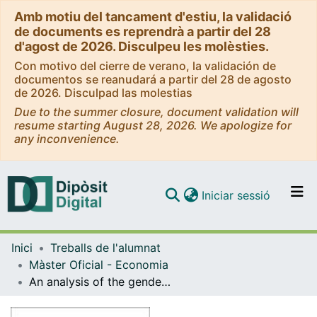
Amb motiu del tancament d'estiu, la validació
de documents es reprendrà a partir del 28
d'agost de 2026. Disculpeu les molèsties.
Con motivo del cierre de verano, la validación de
documentos se reanudará a partir del 28 de agosto
de 2026. Disculpad las molestias
Due to the summer closure, document validation will
resume starting August 28, 2026. We apologize for
any inconvenience.
(current)
Iniciar sessió
Comunitats i col·leccions
Inici
Treballs de l'alumnat
Navega per tot el DD
Màster Oficial - Economia
Com publicar
An analysis of the gender wage gap in Peru in the formal and informal sectors
Contacte