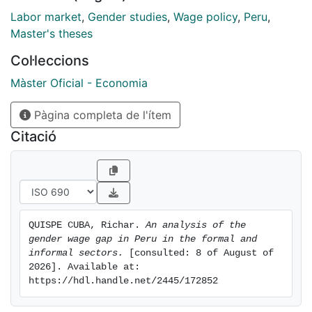
of the distribution, a result that is in line with the "glass
Labor market
,
Gender studies
,
Wage policy
,
Peru
,
ceiling" effect found by the international literature.
Master's theses
Col·leccions
Màster Oficial - Economia
Pàgina completa de l'ítem
Citació
QUISPE CUBA, Richar. 
An analysis of the 
gender wage gap in Peru in the formal and 
informal sectors.
 [consulted: 8 of August of 
2026]. Available at: 
https://hdl.handle.net/2445/172852