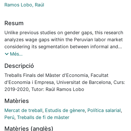
Ramos Lobo, Raúl
Resum
Unlike previous studies on gender gaps, this research
analyzes wage gaps within the Peruvian labor market
considering its segmentation between informal and
formal and a sub-segmentation between public and
Més...
private, generating 4 segments in the labor market. For
Descripció
this purpose, we apply decomposition methods for
mean wage and along the wage distribution. The main
Treballs Finals del Màster d'Economia, Facultat
findings are the following: first, in the informal
d'Economia i Empresa, Universitat de Barcelona, Curs:
segment there are wide wage gaps in the upper and
2019-2020, Tutor: Raúl Ramos Lobo
lower ends of the distribution against women with a
Matèries
greater emphasis on the informal public segment, and
in the informal private segment we found a negative
Mercat de treball
,
Estudis de gènere
,
Política salarial
,
wage gap against women but constant along the
Perú
,
Treballs de fi de màster
distribution. Then, in the formal segment (public and
Matèries (anglès)
private) the largest gaps were found at the upper end