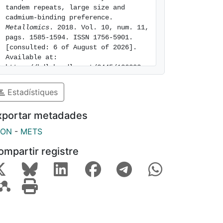
tandem repeats, large size and 
cadmium-binding preference. 
Metallomics
. 2018. Vol. 10, num. 11, 
pags. 1585-1594. ISSN 1756-5901. 
[consulted: 6 of August of 2026]. 
Available at: 
https://hdl.handle.net/2445/126202
Estadístiques
xportar metadades
SON
-
METS
ompartir registre