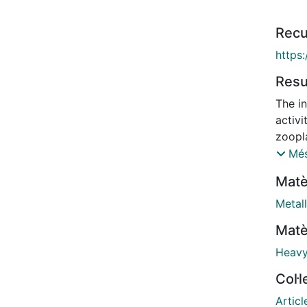
Recu
https
Res
The i
activi
zoopl
from t
Més
have 
Matè
based
cystei
Metal
counte
Matè
uroch
compo
Heavy
unkno
Col·
the ap
that 
Articl