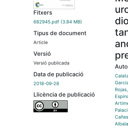
ur
Fitxers
di
682945.pdf
(3.84 MB)
ta
Tipus de document
an
Article
pr
Versió
Versió publicada
Auto
Data de publicació
Calat
Garci
2018-09-28
Rojas,
Llicència de publicació
Espin
Artim
Palaci
Cañest
Albal