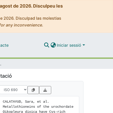
'agost de 2026. Disculpeu les
de 2026. Disculpad las molestias
for any inconvenience.
acte
Iniciar sessió
epeats, large size and cadmium-binding preference
tació
CALATAYUD, Sara, et al. 
Metallothioneins of the urochordate 
Oikopleura dioica have Cys-rich 