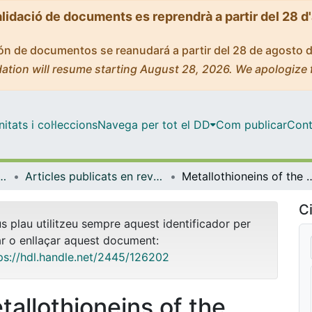
alidació de documents es reprendrà a partir del 28 d
ción de documentos se reanudará a partir del 28 de agosto 
ation will resume starting August 28, 2026. We apologize 
tats i col·leccions
Navega per tot el DD
Com publicar
Cont
icrobiologia i Estadística
Articles publicats en revistes (Genètica, Microbiologia i Estadística)
Metallothioneins of the urochordate Oikopleura dioica have Cys-rich tandem r
Ci
us plau utilitzeu sempre aquest identificador per
ar o enllaçar aquest document:
ps://hdl.handle.net/2445/126202
tallothioneins of the