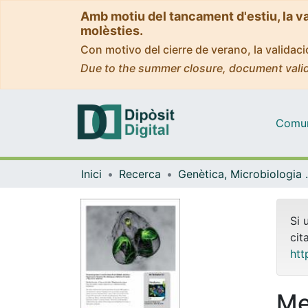
Amb motiu del tancament d'estiu, la v
molèsties.
Con motivo del cierre de verano, la valida
Due to the summer closure, document valid
Comuni
Inici
Recerca
Genètica, M
Si 
cit
htt
Me