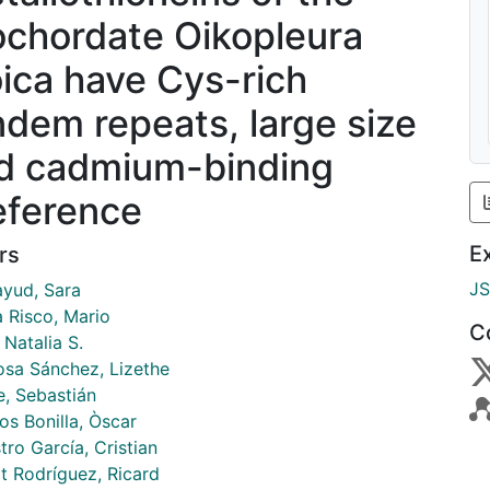
ochordate Oikopleura
oica have Cys-rich
ndem repeats, large size
d cadmium-binding
eference
E
rs
J
ayud, Sara
a Risco, Mario
C
 Natalia S.
osa Sánchez, Lizethe
e, Sebastián
os Bonilla, Òscar
ro García, Cristian
at Rodríguez, Ricard