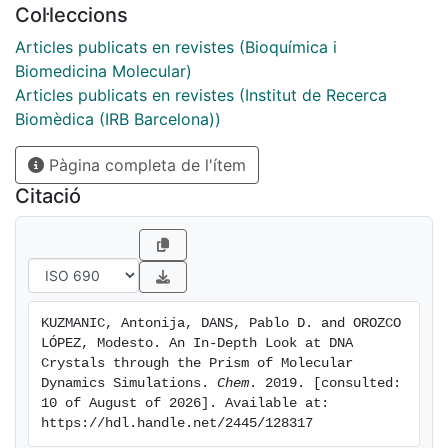
Col·leccions
force fields and applying significant computational
effort, we described the nature of intermolecular
Articles publicats en revistes (Bioquímica i
forces that stabilize B-DNA crystals in various
Biomedicina Molecular)
symmetry groups and solvent environments with an
Articles publicats en revistes (Institut de Recerca
unprecedented level of detail. We showed a tight
Biomèdica (IRB Barcelona))
coupling between the lattice stability and the type of
Pàgina completa de l'ítem
crystallization additives and that certain symmetry
groups are stable only in the presence of a specific
Citació
additive. Additives and crystal contacts induce small
but non-negligible changes in the physical properties
of DNA.
KUZMANIC, Antonija, DANS, Pablo D. and OROZCO 
LÓPEZ, Modesto. An In-Depth Look at DNA 
Crystals through the Prism of Molecular 
Dynamics Simulations. 
Chem
. 2019. [consulted: 
10 of August of 2026]. Available at: 
https://hdl.handle.net/2445/128317