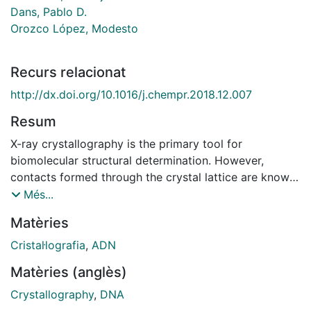
Dans, Pablo D.
Orozco López, Modesto
Recurs relacionat
http://dx.doi.org/10.1016/j.chempr.2018.12.007
Resum
X-ray crystallography is the primary tool for
biomolecular structural determination. However,
contacts formed through the crystal lattice are known
to affect structures, especially for small and flexible
Més...
molecules such as DNA oligomers, by introducing
Matèries
significant structural changes in comparison to
solution. Furthermore, why molecules crystallize in
Cristal·lografia
,
ADN
certain symmetry groups, which role crystallization
Matèries (anglès)
additives play, and whether they are just innocuous
and unspecific crystallization catalysts remain unclear.
Crystallography
,
DNA
By using one of the currently best-performing DNA