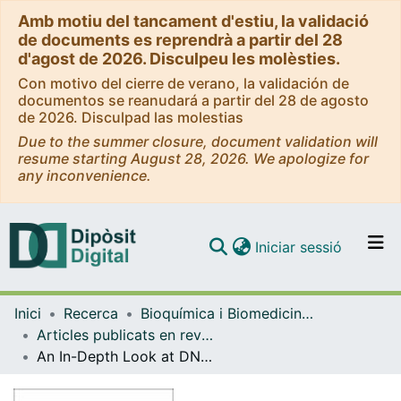
Amb motiu del tancament d'estiu, la validació
de documents es reprendrà a partir del 28
d'agost de 2026. Disculpeu les molèsties.
Con motivo del cierre de verano, la validación de
documentos se reanudará a partir del 28 de agosto
de 2026. Disculpad las molestias
Due to the summer closure, document validation will
resume starting August 28, 2026. We apologize for
any inconvenience.
(current)
Iniciar sessió
Comunitats i col·leccions
Inici
Recerca
Bioquímica i Biomedicina Molecular
Navega per tot el DD
Articles publicats en revistes (Bioquímica i Biomedicina Molecular)
Com publicar
An In-Depth Look at DNA Crystals through the Prism of Molecular Dynamics Simulations
Contacte