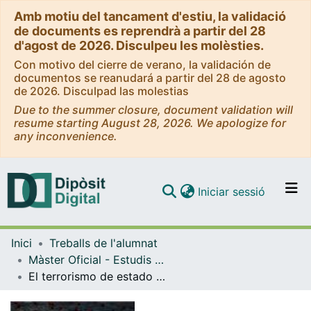
Amb motiu del tancament d'estiu, la validació
de documents es reprendrà a partir del 28
d'agost de 2026. Disculpeu les molèsties.
Con motivo del cierre de verano, la validación de
documentos se reanudará a partir del 28 de agosto
de 2026. Disculpad las molestias
Due to the summer closure, document validation will
resume starting August 28, 2026. We apologize for
any inconvenience.
(current)
Iniciar sessió
Comunitats i col·leccions
Inici
Treballs de l'alumnat
Navega per tot el DD
Màster Oficial - Estudis Llatinoamericans
Com publicar
El terrorismo de estado en Chile y Argentina desde las mujeres sobrevivientes de violencia política sexual: memorias cartográficas de ayer y hoy
Contacte