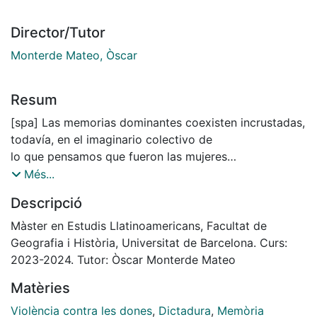
Director/Tutor
Monterde Mateo, Òscar
Resum
[spa] Las memorias dominantes coexisten incrustadas,
todavía, en el imaginario colectivo de
lo que pensamos que fueron las mujeres
sobrevivientes de violencia política sexual en las
Més...
dictaduras de Chile y Argentina. Quizá por la
Descripció
costumbre social de hablar por ellas, sus
vivencias han sido olvidadas, así como sus
Màster en Estudis Llatinoamericans, Facultat de
propuestas, sus aspiraciones, sus sueños y su
Geografia i Història, Universitat de Barcelona. Curs:
lucha en colectividad.
2023-2024. Tutor: Òscar Monterde Mateo
El presente trabajo pretende posicionarlas como
Matèries
sujetos de su propia historia y de la
historia común, destruyendo las censuras que
Violència contra les dones
,
Dictadura
,
Memòria