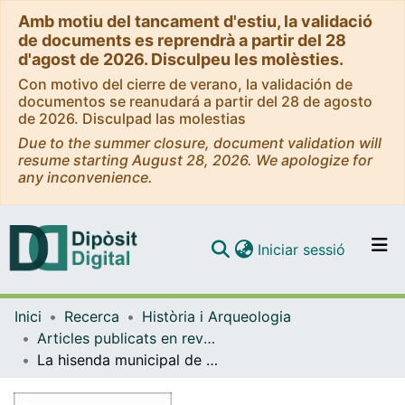
Amb motiu del tancament d'estiu, la validació
de documents es reprendrà a partir del 28
d'agost de 2026. Disculpeu les molèsties.
Con motivo del cierre de verano, la validación de
documentos se reanudará a partir del 28 de agosto
de 2026. Disculpad las molestias
Due to the summer closure, document validation will
resume starting August 28, 2026. We apologize for
any inconvenience.
(current)
Iniciar sessió
Comunitats i col·leccions
Inici
Recerca
Història i Arqueologia
Navega per tot el DD
Articles publicats en revistes (Història i Arqueologia)
Com publicar
La hisenda municipal de la ciutat de Barcelona al segle XVI
Contacte