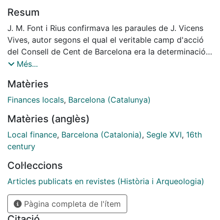
Resum
J. M. Font i Rius confirmava les paraules de J. Vicens
Vives, autor segons el qual el veritable camp d'acció
del Consell de Cent de Barcelona era la determinació i
la reglamentació de les imposicions i, en general,
Més...
l'administració financera. Certament, l'anàlisi de la
Matèries
hisenda municipal obliga a endinsar-se en la trama
d'aquella institució, ja que les finances eren
Finances locals
,
Barcelona (Catalunya)
l'explicació d'una bona part de la seva actuació. En
Matèries (anglès)
aquest cas, el protagonisme polític i econòmic que
Barcelona tenia dins del Principat, i les repercussions
Local finance
,
Barcelona (Catalonia)
,
Segle XVI
,
16th
que se'n derivaven, fa encara més significatiu el seu
century
estudi.
Col·leccions
Articles publicats en revistes (Història i Arqueologia)
Pàgina completa de l'ítem
Citació