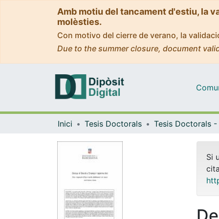
Amb motiu del tancament d'estiu, la v
molèsties.
Con motivo del cierre de verano, la valida
Due to the summer closure, document valid
Comuni
Inici
Tesis Doctorals
Si 
cit
htt
De