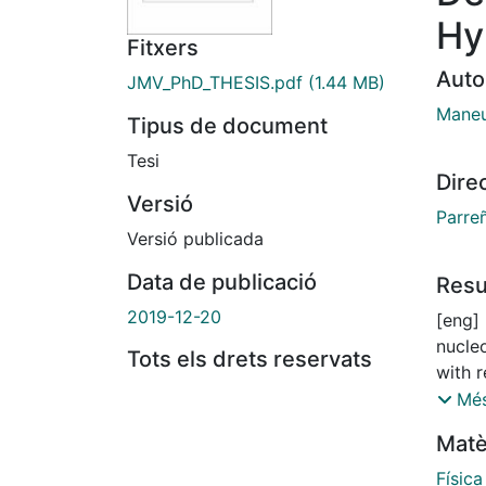
Hy
Fitxers
Auto
JMV_PhD_THESIS.pdf
(1.44 MB)
Maneu
Tipus de document
Tesi
Dire
Versió
Parre
Versió publicada
Data de publicació
Res
2019-12-20
[eng]
nucle
Tots els drets reservats
with r
throu
Més
isosp
Matè
find t
reacti
Física