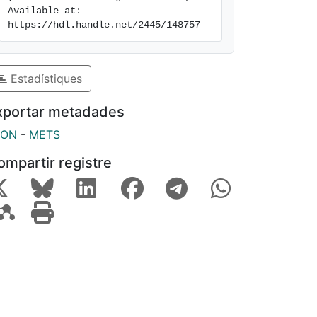
Available at: 
https://hdl.handle.net/2445/148757
Estadístiques
xportar metadades
SON
-
METS
ompartir registre