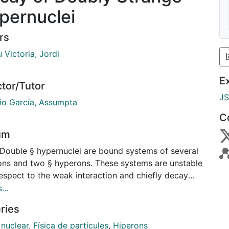
pernuclei
rs
 Victoria, Jordi
E
ctor/Tutor
J
ño García, Assumpta
C
um
 Double § hypernuclei are bound systems of several
ons and two § hyperons. These systems are unstable
espect to the weak interaction and chiefly decay
gh two-body processes that conserve neither parity,
...
in or strangeness. Among such processes we can
ries
hose mediated by the §N ! NN, §§ ! §n and §§ ! ßN
ons but also, thanks to the baryon channel mixing
 nuclear
,
Física de partícules
,
Hiperons