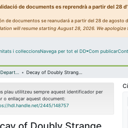
alidació de documents es reprendrà a partir del 28 d
ción de documentos se reanudará a partir del 28 de agosto 
ation will resume starting August 28, 2026. We apologize 
tats i col·leccions
Navega per tot el DD
Com publicar
Cont
Tesis Doctorals - Departament - Física Quàntica i Astrofísica
Decay of Doubly Strange Hypernuclei
Ci
us plau utilitzeu sempre aquest identificador per
ar o enllaçar aquest document:
ps://hdl.handle.net/2445/148757
cay of Doubly Strange