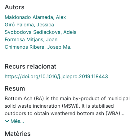
Autors
Maldonado Alameda, Alex
Giró Paloma, Jessica
Svobodova Sedlackova, Adela
Formosa Mitjans, Joan
Chimenos Ribera, Josep Ma.
Recurs relacionat
https://doi.org/10.1016/j.jclepro.2019.118443
Resum
Bottom Ash (BA) is the main by-product of municipal
solid waste incineration (MSWI). It is stabilised
outdoors to obtain weathered bottom ash (WBA)
whose main application is in the construction sector as
Més...
a secondary aggregate for road sub-base. Here, the
Matèries
aim of this work is to advance the study of the