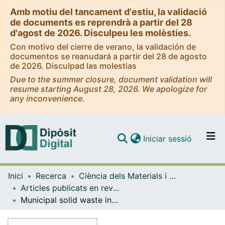
Amb motiu del tancament d'estiu, la validació
de documents es reprendrà a partir del 28
d'agost de 2026. Disculpeu les molèsties.
Con motivo del cierre de verano, la validación de
documentos se reanudará a partir del 28 de agosto
de 2026. Disculpad las molestias
Due to the summer closure, document validation will
resume starting August 28, 2026. We apologize for
any inconvenience.
(current)
Iniciar sessió
Comunitats i col·leccions
Inici
Recerca
Ciència dels Materials i Química Física
Navega per tot el DD
Articles publicats en revistes (Ciència dels Materials i Química Física)
Com publicar
Municipal solid waste incineration bottom ash as alkali-activated cement precursor depending on particle size
Contacte