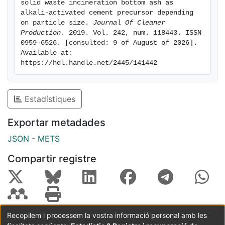
solid waste incineration bottom ash as 
Al2O3) in all the particle size fractions studied. WBA
alkali-activated cement precursor depending 
potential will be of considerable use to formulate
on particle size. 
Journal Of Cleaner 
Production
. 2019. Vol. 242, num. 118443. ISSN 
AACs, depending on the particle size fraction and the
0959-6526. [consulted: 9 of August of 2026]. 
Si/Al ratio, both as the sole precursor and mixed with
Available at: 
others.
https://hdl.handle.net/2445/141442
Estadístiques
Exportar metadades
JSON
-
METS
Compartir registre
Recopilem i processem la vostra informació personal amb les
Coordinació:
CRAI UB
Avís legal
Metadades