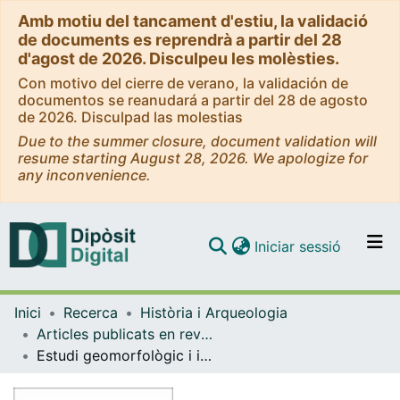
Amb motiu del tancament d'estiu, la validació
de documents es reprendrà a partir del 28
d'agost de 2026. Disculpeu les molèsties.
Con motivo del cierre de verano, la validación de
documentos se reanudará a partir del 28 de agosto
de 2026. Disculpad las molestias
Due to the summer closure, document validation will
resume starting August 28, 2026. We apologize for
any inconvenience.
(current)
Iniciar sessió
Comunitats i col·leccions
Inici
Recerca
Història i Arqueologia
Navega per tot el DD
Articles publicats en revistes (Història i Arqueologia)
Com publicar
Estudi geomorfològic i industrial del jaciment paleolític de la Peixera d'Alfés (Segrià, Lleida)
Contacte