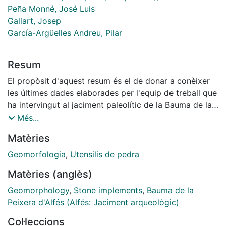
Peña Monné, José Luis
Gallart, Josep
García-Argüelles Andreu, Pilar
Resum
El propòsit d'aquest resum és el de donar a conèixer
les últimes dades elaborades per l'equip de treball que
ha intervingut al jaciment paleolític de la Bauma de la
Peixera d'Alfés. Després d'una breu introducció
Més...
geogràfi­ca i històrica distingirem dues parts ben
Matèries
diferenciades, la que tractara els aspectes
geomorfològics, a càrrec del Dr. J. L. Peña i Monné, de
Geomorfologia
,
Utensilis de pedra
la Universitat de Saragossa, i la que tractara aspectes
Matèries (anglès)
arqueològics, fruit de la col·laboració dels altres tres
firmants, de la Universitat de Barcelona.
Geomorphology
,
Stone implements
,
Bauma de la
Peixera d'Alfés (Alfés: Jaciment arqueològic)
Col·leccions