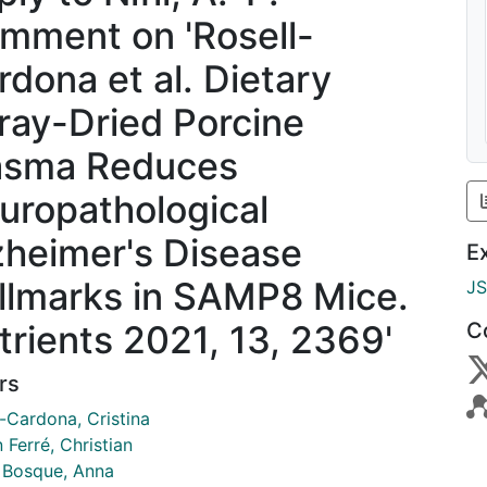
mment on 'Rosell-
rdona et al. Dietary
ray-Dried Porcine
asma Reduces
uropathological
zheimer's Disease
E
llmarks in SAMP8 Mice.
J
trients 2021, 13, 2369'
C
rs
-Cardona, Cristina
 Ferré, Christian
 Bosque, Anna