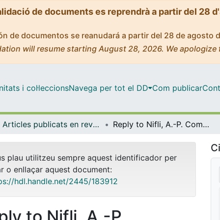
alidació de documents es reprendrà a partir del 28 d
ción de documentos se reanudará a partir del 28 de agosto 
ation will resume starting August 28, 2026. We apologize 
tats i col·leccions
Navega per tot el DD
Com publicar
Cont
Articles publicats en revistes (Bioquímica i Fisiologia)
Reply to Nifli, A.-P. Comment on 'Rosell-Cardona et al. Dietary Spray-Dried Porcine Plasma Reduces Neuropathological Alzheimer's Disease Hallmarks in SAMP8 Mice. Nutrients 2021, 13, 2369'
Ci
us plau utilitzeu sempre aquest identificador per
ar o enllaçar aquest document:
ps://hdl.handle.net/2445/183912
ly to Nifli, A.-P.