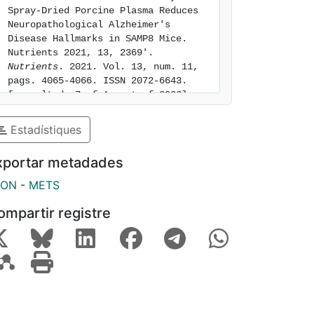
Spray-Dried Porcine Plasma Reduces 
Neuropathological Alzheimer's 
Disease Hallmarks in SAMP8 Mice. 
Nutrients 2021, 13, 2369'. 
Nutrients
. 2021. Vol. 13, num. 11, 
pags. 4065-4066. ISSN 2072-6643. 
[consulted: 7 of August of 2026]. 
Available at: 
https://hdl.handle.net/2445/183912
Estadístiques
xportar metadades
SON
-
METS
ompartir registre