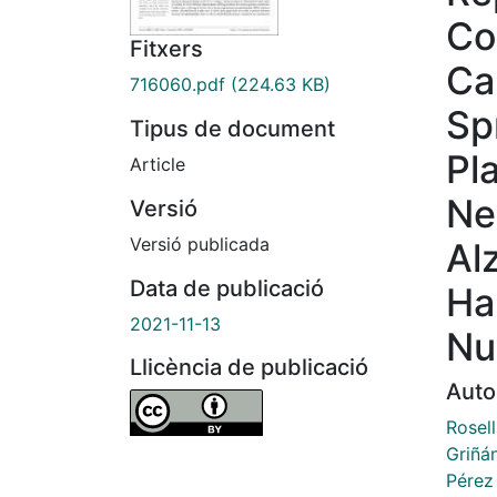
Co
Fitxers
Ca
716060.pdf
(224.63 KB)
Sp
Tipus de document
Pl
Article
Ne
Versió
Versió publicada
Al
Data de publicació
Ha
2021-11-13
Nu
Llicència de publicació
Auto
Rosell
Griñán
Pérez