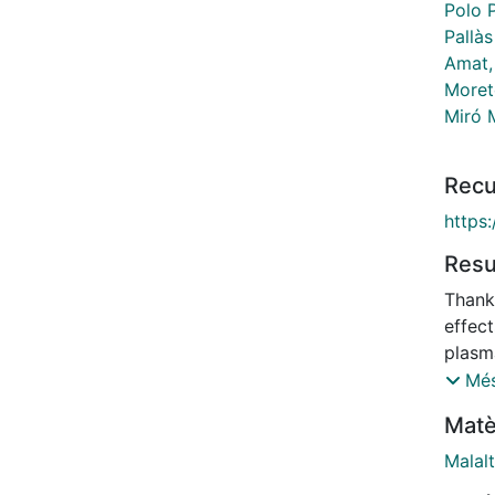
Polo 
Pallàs
Amat,
Moret
Miró M
Recu
https
Res
Thank
effec
plasm
Alzhei
Més
the us
Matè
countr
would 
Malalt
does n