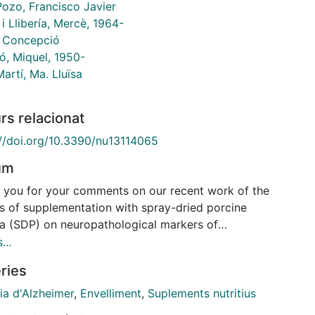
Pozo, Francisco Javier
 i Llibería, Mercè, 1964-
 Concepció
ó, Miquel, 1950-
artí, Ma. Lluïsa
rs relacionat
://doi.org/10.3390/nu13114065
um
 you for your comments on our recent work of the
ts of supplementation with spray-dried porcine
a (SDP) on neuropathological markers of
mer's disease (AD) [1]. The author widely describes
...
e of blood and blood containing food in different
ries
ies and its use in different periods of age, but we
like to point out that SDP is a plasma product, so it
ia d'Alzheimer
,
Envelliment
,
Suplements nutritius
ot content the blood cells fraction. Therefore,