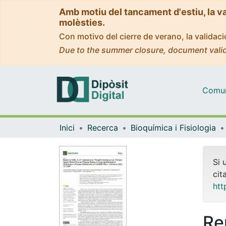
Amb motiu del tancament d'estiu, la v
molèsties.
Con motivo del cierre de verano, la valida
Due to the summer closure, document valid
Comuni
Inici
Recerca
Bioquímica i Fisiologia
Si 
cit
htt
Rep