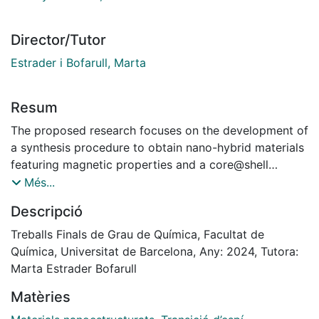
Director/Tutor
Estrader i Bofarull, Marta
Resum
The proposed research focuses on the development of
a synthesis procedure to obtain nano-hybrid materials
featuring magnetic properties and a core@shell
structure. The core consists of magnetic nanocubes of
Més...
15 nm diameter made of iron oxide (Fe3O4). The aim is
Descripció
to grow on the surface of the Fe3O4 nanoparticles a
shell of a [Fe(Htrz)2(trz)](BF4) polymer with spin
Treballs Finals de Grau de Química, Facultat de
crossover properties. On one hand, [Fe(Htrz)2(trz)]
Química, Universitat de Barcelona, Any: 2024, Tutora:
(BF4) polymer exhibits, both at the micro and
Marta Estrader Bofarull
nanoscale, spin transition with a characteristic
Matèries
hysteresis behaviour centred slightly above room
temperature. On the other hand, iron oxide is chosen