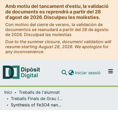
Amb motiu del tancament d'estiu, la validació
de documents es reprendrà a partir del 28
d'agost de 2026. Disculpeu les molèsties.
Con motivo del cierre de verano, la validación de
documentos se reanudará a partir del 28 de agosto
de 2026. Disculpad las molestias
Due to the summer closure, document validation will
resume starting August 28, 2026. We apologize for
any inconvenience.
(current)
Iniciar sessió
Comunitats i col·leccions
Inici
Treballs de l'alumnat
Navega per tot el DD
Treballs Finals de Grau (TFG) - Química
Com publicar
Synthesis of Fe3O4 nanocubes coated by spin crossover polymer (Fe3O4@SCO) shell
Contacte