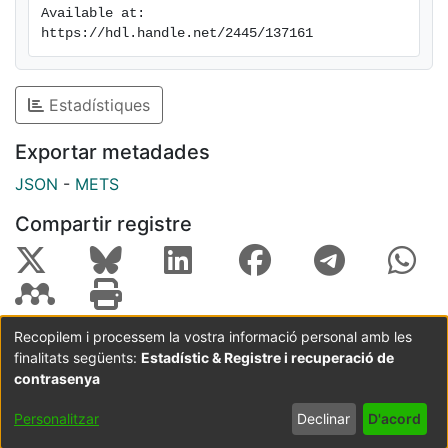
Available at: 
https://hdl.handle.net/2445/137161
Estadístiques
Exportar metadades
JSON
-
METS
Compartir registre
Recopilem i processem la vostra informació personal amb les
finalitats següents:
Estadístic & Registre i recuperació de
Coordinació:
CRAI UB
Avís legal
Metadades
subjectes a:
contrasenya
Configuració
Política de
Acord
Personalitzar
Declinar
D'acord
de cookies
privadesa
d'usuari
final