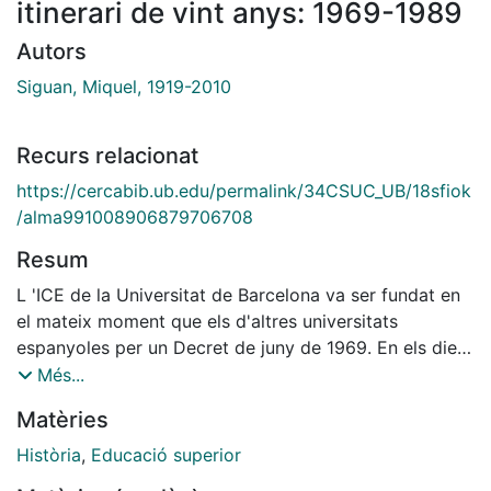
itinerari de vint anys: 1969-1989
Autors
Siguan, Miquel, 1919-2010
Recurs relacionat
https://cercabib.ub.edu/permalink/34CSUC_UB/18sfiok
/alma991008906879706708
Resum
L 'ICE de la Universitat de Barcelona va ser fundat en
el mateix moment que els d'altres universitats
espanyoles per un Decret de juny de 1969. En els dies
de la seva fundació s'acabava de publicar el Llibre
Més...
Blanc sobre el sistema educatiu en que s'anunciava
Matèries
una reforma educativa i s'estava preparant la Llei que
havia de fer-la efectiva. I justament es creaven els ICE
Història
,
Educació superior
perquè fossin un dels motors principals d'aquesta