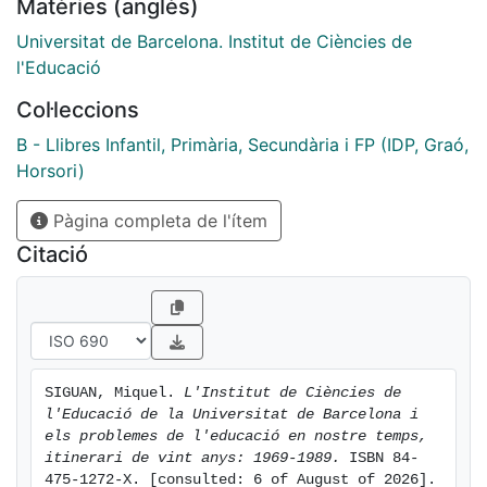
Matèries (anglès)
reforma...
Universitat de Barcelona. Institut de Ciències de
l'Educació
Col·leccions
B - Llibres Infantil, Primària, Secundària i FP (IDP, Graó,
Horsori)
Pàgina completa de l'ítem
Citació
SIGUAN, Miquel. 
L'Institut de Ciències de 
l'Educació de la Universitat de Barcelona i 
els problemes de l'educació en nostre temps, 
itinerari de vint anys: 1969-1989.
 ISBN 84-
475-1272-X. [consulted: 6 of August of 2026]. 