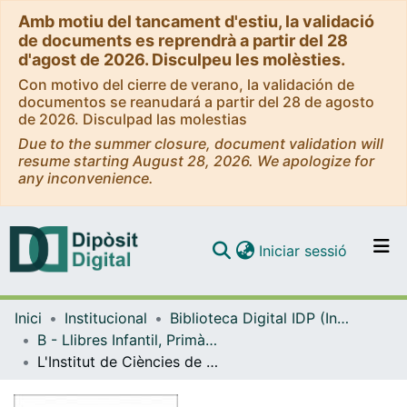
Amb motiu del tancament d'estiu, la validació
de documents es reprendrà a partir del 28
d'agost de 2026. Disculpeu les molèsties.
Con motivo del cierre de verano, la validación de
documentos se reanudará a partir del 28 de agosto
de 2026. Disculpad las molestias
Due to the summer closure, document validation will
resume starting August 28, 2026. We apologize for
any inconvenience.
(current)
Iniciar sessió
Comunitats i col·leccions
Inici
Institucional
Biblioteca Digital IDP (Institut de Desenvolupament Professional)
Navega per tot el DD
B - Llibres Infantil, Primària, Secundària i FP (IDP, Graó, Horsori)
Com publicar
L'Institut de Ciències de l'Educació de la Universitat de Barcelona i els problemes de l'educació en nostre temps, itinerari de vint anys: 1969-1989
Contacte