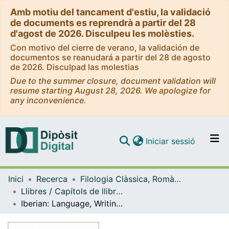
Amb motiu del tancament d'estiu, la validació
de documents es reprendrà a partir del 28
d'agost de 2026. Disculpeu les molèsties.
Con motivo del cierre de verano, la validación de
documentos se reanudará a partir del 28 de agosto
de 2026. Disculpad las molestias
Due to the summer closure, document validation will
resume starting August 28, 2026. We apologize for
any inconvenience.
(current)
Iniciar sessió
Comunitats i col·leccions
Inici
Recerca
Filologia Clàssica, Romànica i Semítica
Navega per tot el DD
Llibres / Capítols de llibre (Filologia Clàssica, Romànica i Semítica)
Com publicar
Iberian: Language, Writing, Epigraphy
Contacte