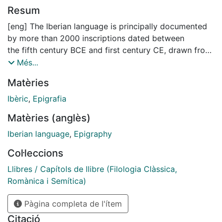
Resum
[eng] The Iberian language is principally documented
by more than 2000 inscriptions dated between
the fifth century BCE and first century CE, drawn from
a region of the Mediterranean belt that
Més...
stretches from the Hérault river in French Languedoc
Matèries
to Almeria. It is currently an
undeciphered language. We are able to read its texts
Ibèric
,
Epigrafia
fairly reliably and even analyse the
Matèries (anglès)
briefest and most formulaic of them with some
competence, but nonetheless are unable
Iberian language
,
Epigraphy
to understand its meaning. From a typological
Col·leccions
perspective, it is almost certainly an
agglutinative language which may present ergative
Llibres / Capítols de llibre (Filologia Clàssica,
features. Its hypothetical
Romànica i Semítica)
relationships with other languages, ancient or modern,
Pàgina completa de l'ítem
are, however, still unproven:
although a relationship with Aquitanian or ancient
Citació