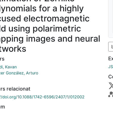
lynomials for a highly
cused electromagnetic
ld using polarimetric
pping images and neural
tworks
E
rs
J
i, Kavan
cer González, Arturo
C
rs relacionat
://doi.org/10.1088/1742-6596/2407/1/012002
um