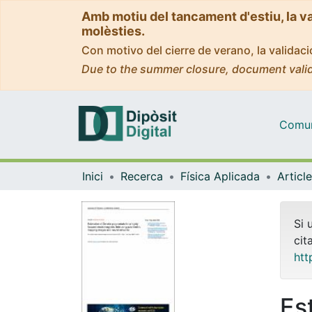
Amb motiu del tancament d'estiu, la v
molèsties.
Con motivo del cierre de verano, la valida
Due to the summer closure, document valid
Comuni
Inici
Recerca
Física Aplicada
Si 
cit
htt
Es