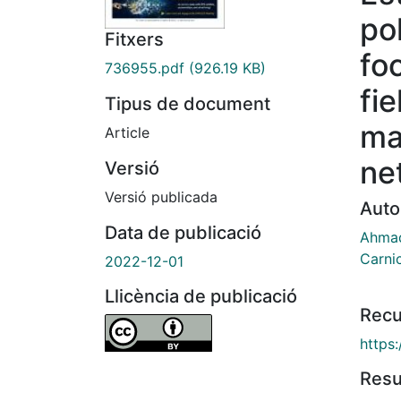
po
Fitxers
fo
736955.pdf
(926.19 KB)
fie
Tipus de document
ma
Article
ne
Versió
Versió publicada
Auto
Data de publicació
Ahmad
Carni
2022-12-01
Llicència de publicació
Recu
https
Res