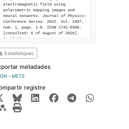
electromagnetic field using 
polarimetric mapping images and 
neural networks. 
Journal of Physics: 
Conference Series
. 2022. Vol. 2407, 
num. 1, pags. 1-8. ISSN 1742-6588. 
[consulted: 6 of August of 2026]. 
Available at: 
https://hdl.handle.net/2445/200398
Estadístiques
xportar metadades
SON
-
METS
ompartir registre