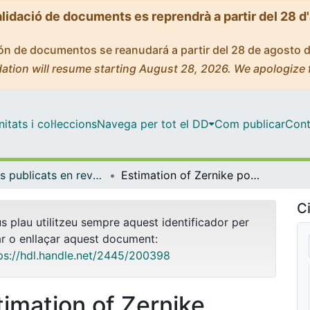
alidació de documents es reprendrà a partir del 28 d
ción de documentos se reanudará a partir del 28 de agosto 
ation will resume starting August 28, 2026. We apologize 
tats i col·leccions
Navega per tot el DD
Com publicar
Cont
Articles publicats en revistes (Física Aplicada)
Estimation of Zernike polynomials for a highly focused electromagnetic field using polarimetric mapping images and neural networks
Ci
us plau utilitzeu sempre aquest identificador per
ar o enllaçar aquest document:
ps://hdl.handle.net/2445/200398
timation of Zernike