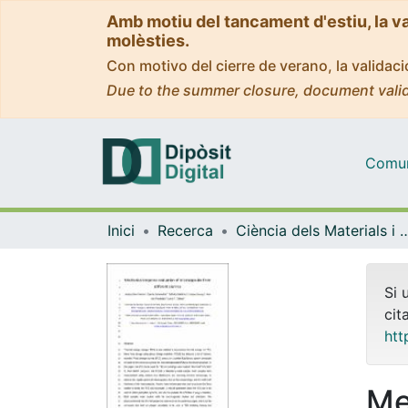
Amb motiu del tancament d'estiu, la v
molèsties.
Con motivo del cierre de verano, la valida
Due to the summer closure, document valid
Comuni
Inici
Recerca
Ciència dels Materials i Qu
Si 
cit
htt
Me