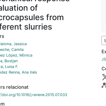
aluation of
crocapsules from
ferent slurries
rs
Paloma, Jessica
neche, Camila
E
nez López, Mònica
J
a, Bostjan
a, Luisa F.
C
ndez Renna, Ana Inés
rs relacionat
//doi.org/10.1016/j.renene.2015.07.033
um