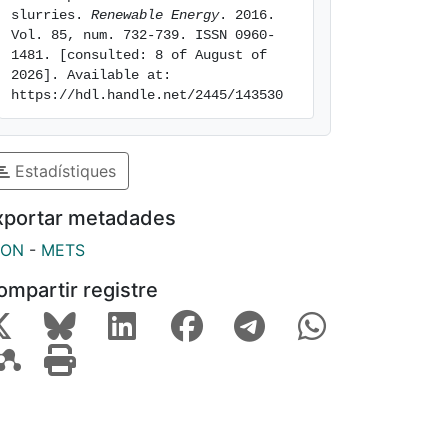
slurries. 
Renewable Energy
. 2016. 
Vol. 85, num. 732-739. ISSN 0960-
1481. [consulted: 8 of August of 
2026]. Available at: 
https://hdl.handle.net/2445/143530
Estadístiques
xportar metadades
SON
-
METS
ompartir registre