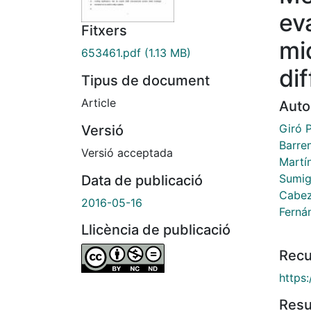
ev
Fitxers
mi
653461.pdf
(1.13 MB)
dif
Tipus de document
Article
Auto
Giró 
Versió
Barre
Versió acceptada
Martí
Sumig
Data de publicació
Cabez
2016-05-16
Ferná
Llicència de publicació
Recu
https:
Res