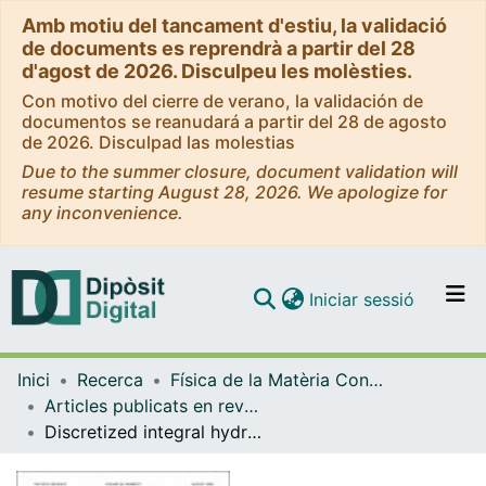
Amb motiu del tancament d'estiu, la validació
de documents es reprendrà a partir del 28
d'agost de 2026. Disculpeu les molèsties.
Con motivo del cierre de verano, la validación de
documentos se reanudará a partir del 28 de agosto
de 2026. Disculpad las molestias
Due to the summer closure, document validation will
resume starting August 28, 2026. We apologize for
any inconvenience.
(current)
Iniciar sessió
Comunitats i col·leccions
Inici
Recerca
Física de la Matèria Condensada
Navega per tot el DD
Articles publicats en revistes (Física de la Matèria Condensada)
Com publicar
Discretized integral hydrodynamics
Contacte