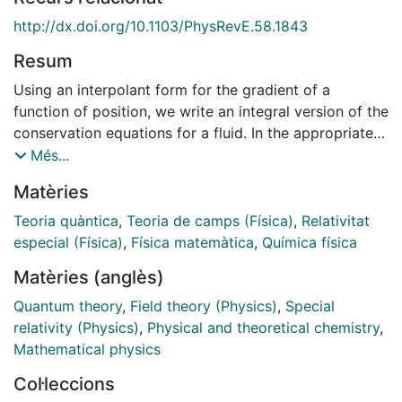
http://dx.doi.org/10.1103/PhysRevE.58.1843
Resum
Using an interpolant form for the gradient of a
function of position, we write an integral version of the
conservation equations for a fluid. In the appropriate
limit, these become the usual conservation laws of
Més...
mass, momentum, and energy. We also discuss the
Matèries
special cases of the Navier-Stokes equations for
viscous flow and the Fourier law for thermal
Teoria quàntica
,
Teoria de camps (Física)
,
Relativitat
conduction in the presence of hydrodynamic
especial (Física)
,
Física matemàtica
,
Química física
fluctuations. By means of a discretization procedure,
Matèries (anglès)
we show how the integral equations can give rise to
the so-called particle dynamics of smoothed particle
Quantum theory
,
Field theory (Physics)
,
Special
hydrodynamics and dissipative particle dynamics.
relativity (Physics)
,
Physical and theoretical chemistry
,
Mathematical physics
Col·leccions