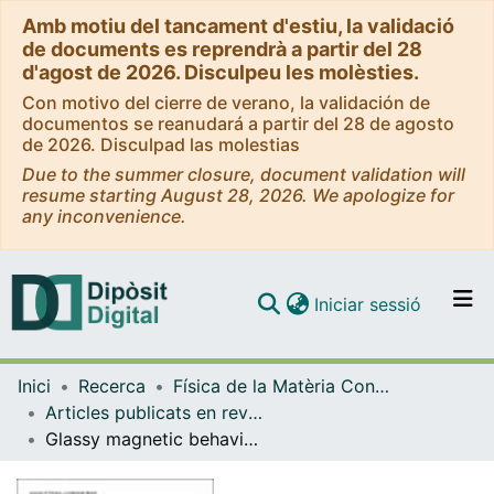
Amb motiu del tancament d'estiu, la validació
de documents es reprendrà a partir del 28
d'agost de 2026. Disculpeu les molèsties.
Con motivo del cierre de verano, la validación de
documentos se reanudará a partir del 28 de agosto
de 2026. Disculpad las molestias
Due to the summer closure, document validation will
resume starting August 28, 2026. We apologize for
any inconvenience.
(current)
Iniciar sessió
Comunitats i col·leccions
Inici
Recerca
Física de la Matèria Condensada
Navega per tot el DD
Articles publicats en revistes (Física de la Matèria Condensada)
Com publicar
Glassy magnetic behavior induced by Cu2+ substitution in the frustrated antiferromagnet ZnCr2O4
Contacte