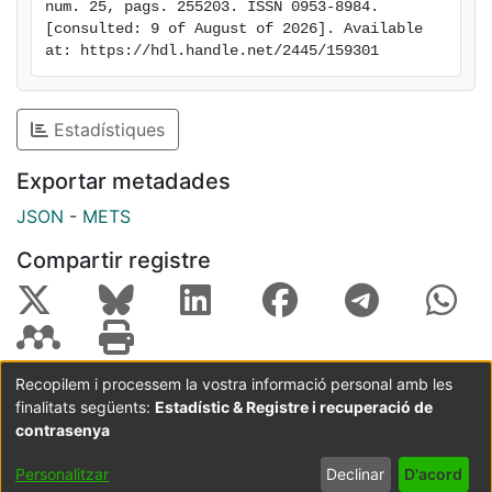
num. 25, pags. 255203. ISSN 0953-8984. 
[consulted: 9 of August of 2026]. Available 
at: https://hdl.handle.net/2445/159301
Estadístiques
Exportar metadades
JSON
-
METS
Compartir registre
Recopilem i processem la vostra informació personal amb les
finalitats següents:
Estadístic & Registre i recuperació de
Coordinació:
CRAI UB
Avís legal
Metadades
subjectes a:
contrasenya
Configuració
Política de
Acord
Personalitzar
Declinar
D'acord
de cookies
privadesa
d'usuari