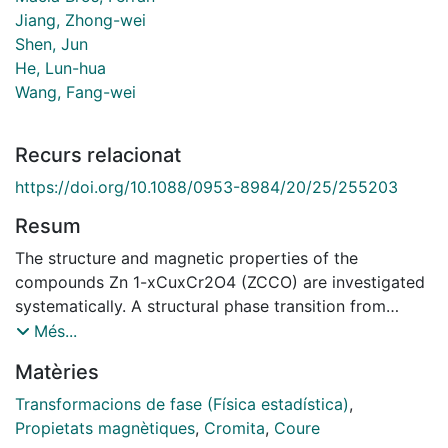
Jiang, Zhong-wei
Shen, Jun
He, Lun-hua
Wang, Fang-wei
Recurs relacionat
https://doi.org/10.1088/0953-8984/20/25/255203
Resum
The structure and magnetic properties of the
compounds Zn 1-xCuxCr2O4 (ZCCO) are investigated
systematically. A structural phase transition from
space-group symmetry Fd3m to I41/amd is observed
Més...
in ZCCO. The critical value of the doping, x, appears at
Matèries
0.58-0.62 through the appearance of a splitting of
diffraction peaks at room temperature. Measurements
Transformacions de fase (Física estadística)
,
of dc magnetization, ac susceptibility, memory effect
Propietats magnètiques
,
Cromita
,
Coure