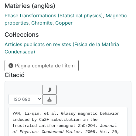
and exchange-bias-like (EB-like) effect have been
Matèries (anglès)
performed to reveal the glassy magnetic behaviors of
ZCCO. The system with x≤0.50 suggests a spin glass-
Phase transformations (Statistical physics)
,
Magnetic
like (SG-like) magnetic characterization whereas
properties
,
Chromite
,
Copper
doping values of 0.58≤x≤0.90 define the system as
Col·leccions
'cluster-glass-like' (CG-like) with unidirectional
anisotropy. The Cu content suppresses the
Articles publicats en revistes (Física de la Matèria
geometrical frustration of ZnCr2O4, which may
Condensada)
correlate with the pinning effect of the Cu sublattice
Pàgina completa de l'ítem
on the Cr sublattice to a preferential direction
Citació
YAN, Li-qin, et al. Glassy magnetic behavior 
induced by Cu2+ substitution in the 
frustrated antiferromagnet ZnCr2O4. 
Journal 
of Physics: Condensed Matter
. 2008. Vol. 20, 