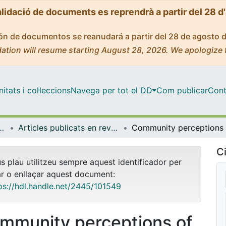
alidació de documents es reprendrà a partir del 28 d
ción de documentos se reanudará a partir del 28 de agosto 
ation will resume starting August 28, 2026. We apologize 
tats i col·leccions
Navega per tot el DD
Com publicar
Cont
t de Salut Global de Barcelona
Articles publicats en revistes (ISGlobal)
Ci
us plau utilitzeu sempre aquest identificador per
ar o enllaçar aquest document:
ps://hdl.handle.net/2445/101549
mmunity perceptions of