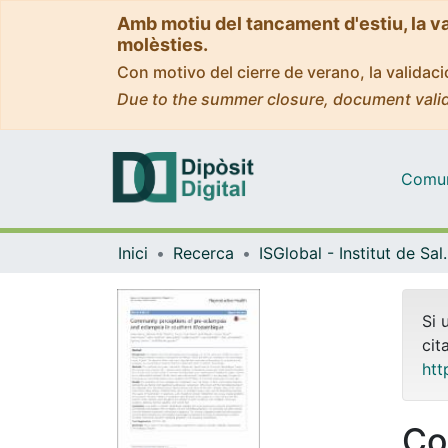
Amb motiu del tancament d'estiu, la v
molèsties.
Con motivo del cierre de verano, la valida
Due to the summer closure, document valid
Comuni
Inici
Recerca
ISGlobal - Institu
Si 
cit
htt
Co