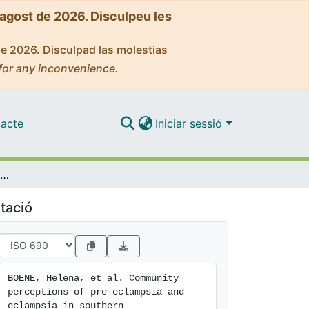
'agost de 2026. Disculpeu les
de 2026. Disculpad las molestias
for any inconvenience.
acte
Iniciar sessió
Community perceptions of pre-eclampsia and eclampsia in southern Mozambique
tació
BOENE, Helena, et al. Community 
perceptions of pre-eclampsia and 
eclampsia in southern
