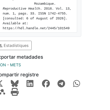
                Mozambique. 
Reproductive Health
. 2016. Vol. 13, 
num. 1, pags. 33. ISSN 1742-4755. 
[consulted: 6 of August of 2026]. 
Available at: 
https://hdl.handle.net/2445/101549
Estadístiques
xportar metadades
SON
-
METS
ompartir registre