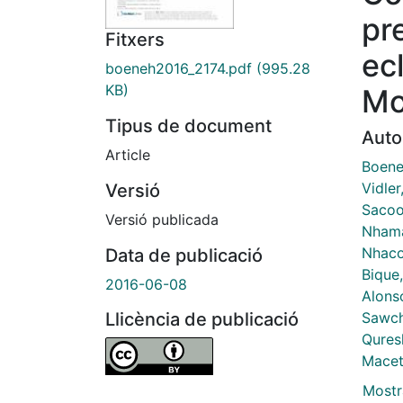
pr
Fitxers
ec
boeneh2016_2174.pdf
(995.28
KB)
Mo
Tipus de document
Auto
Article
Boene
Vidler
Versió
Sacoo
Versió publicada
Nhama
Nhacol
Data de publicació
Bique
2016-06-08
Alons
Sawch
Llicència de publicació
Qures
Macet
Mostr