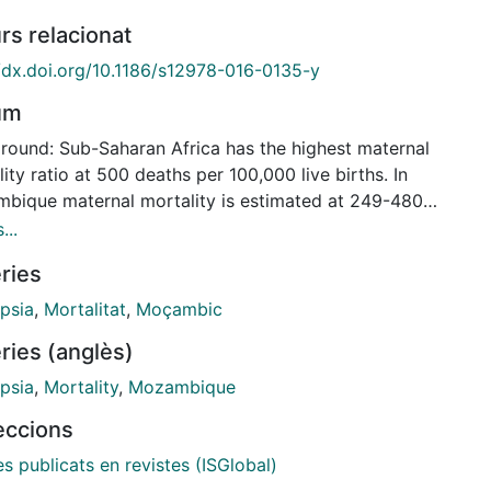
rs relacionat
//dx.doi.org/10.1186/s12978-016-0135-y
um
round: Sub-Saharan Africa has the highest maternal
ity ratio at 500 deaths per 100,000 live births. In
bique maternal mortality is estimated at 249-480
0,000 live births and eclampsia is the third leading
...
of death. The objective of this study was to
ries
ibe the community understanding of pre-eclampsia
clampsia, as a crucial step to improve maternal and
psia
,
Mortalitat
,
Moçambic
atal health in southern Mozambique.
ries (anglès)
ds: This qualitative study was conducted in Maputo
aza Provinces of southern Mozambique. Twenty
psia
,
Mortality
,
Mozambique
 groups were convened with pregnant women,
leccions
ers and husbands, matrons and traditional birth
dants, and mothers and mothers-in-law. In addition,
es publicats en revistes (ISGlobal)
terviews were conducted with traditional healers,