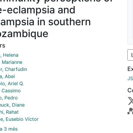
e-eclampsia and
lampsia in southern
zambique
rs
, Helena
, Marianne
E
r, Charfudin
, Abel
J
o, Ariel Q.
C
, Cassimo
o, Pedro
uck, Diane
hi, Rahat
e, Eusebio Víctor
a 3 més