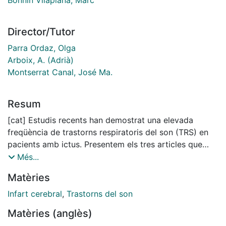
Director/Tutor
Parra Ordaz, Olga
Arboix, A. (Adrià)
Montserrat Canal, José Ma.
Resum
[cat] Estudis recents han demostrat una elevada
freqüència de trastorns respiratoris del son (TRS) en
pacients amb ictus. Presentem els tres articles que
formen part de la tesi doctoral: Sleep-related
Més...
breathing disorders in acute lacunar stroke. J Neurol.
Matèries
2009 Dec; 256(12):2036-42 L’objectiu va ser examinar
la presència de TRS en pacients amb un primer infart
Infart cerebral
,
Trastorns del son
lacunar. Es van estudiar 68 pacients amb infart lacunar
Matèries (anglès)
i es va realitzar una poligrafia respiratòria. Un total del