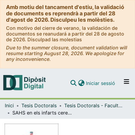
Amb motiu del tancament d'estiu, la validació
de documents es reprendrà a partir del 28
d'agost de 2026. Disculpeu les molèsties.
Con motivo del cierre de verano, la validación de
documentos se reanudará a partir del 28 de agosto
de 2026. Disculpad las molestias
Due to the summer closure, document validation will
resume starting August 28, 2026. We apologize for
any inconvenience.
(current)
Iniciar sessió
Comunitats i col·leccions
Inici
Tesis Doctorals
Tesis Doctorals - Facultat - Medicina
Navega per tot el DD
SAHS en els infarts cerebrals: Topografies relacionades, presència de Cheyne-Stokes i eficàcia d'un tractament precoç
Com publicar
Contacte