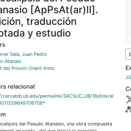
anasio [ApPsAt(ar)II].
ición, traducción
otada y estudio
rs
rrer Sala, Juan Pedro
o-Atanasi
E
ut del Pròxim Orient Antic
J
rs relacionat
C
://cercabib.ub.edu/permalink/34CSUC_UB/18sfiok/al
1011559649706708*
um
ocalipsis del Pseudo Atanasio, una obra compuesta
nalment en copto –del que deriva la presente