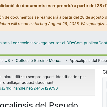
alidació de documents es reprendrà a partir del 28 d
ción de documentos se reanudará a partir del 28 de agosto 
ation will resume starting August 28, 2026. We apologize 
tats i col·leccions
Navega per tot el DD
Com publicar
Cont
ons UB
Col·lecció Barcino Monographica Orientalia - eBooks - (Publicacions i Edicions UB)
Ci
us plau utilitzeu sempre aquest identificador per
ar o enllaçar aquest document:
ps://hdl.handle.net/2445/129790
ocalipsis del Pseudo