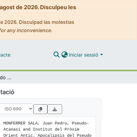
'agost de 2026. Disculpeu les
de 2026. Disculpad las molestias
for any inconvenience.
acte
Iniciar sessió
Apocalipsis del Pseudo Atanasio [ApPsAt(ar)II]. Edición, traducción anotada y estudio
tació
MONFERRER SALA, Juan Pedro, Pseudo-
Atanasi and Institut del Pròxim 
Orient Antic. Apocalipsis del Pseudo 