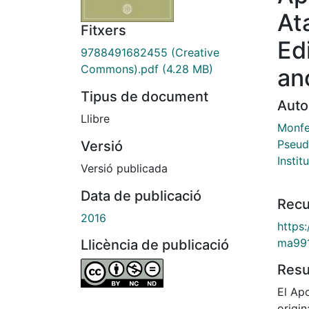
At
Fitxers
Ed
9788491682455 (Creative
Commons).pdf
(4.28 MB)
an
Tipus de document
Auto
Llibre
Monfe
Pseud
Versió
Instit
Versió publicada
Data de publicació
Recu
2016
https
ma99
Llicència de publicació
Res
El Ap
origi