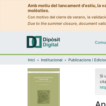
Amb motiu del tancament d'estiu, la v
molèsties.
Con motivo del cierre de verano, la valida
Due to the summer closure, document valid
Comuni
Inici
Institucional
Publicacions i Edici
Si 
cit
htt
Ap