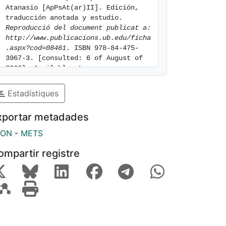
Atanasio [ApPsAt(ar)II]. Edición, 
traducción anotada y estudio. 
Reproducció del document publicat a: 
http://www.publicacions.ub.edu/ficha
.aspx?cod=08461
. ISBN 978-84-475-
3967-3. [consulted: 6 of August of 
2026]. Available at: 
https://hdl.handle.net/2445/129790
Estadístiques
xportar metadades
SON
-
METS
ompartir registre