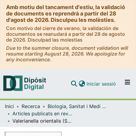
Amb motiu del tancament d'estiu, la validació
de documents es reprendrà a partir del 28
d'agost de 2026. Disculpeu les molèsties.
Con motivo del cierre de verano, la validación de
documentos se reanudará a partir del 28 de agosto
de 2026. Disculpad las molestias
Due to the summer closure, document validation will
resume starting August 28, 2026. We apologize for
any inconvenience.
(current)
Iniciar sessió
Comunitats i col·leccions
Inici
Recerca
Biologia, Sanitat i Medi Ambient
Navega per tot el DD
Articles publicats en revistes (Biologia, Sanitat i Medi Ambient)
Com publicar
Valerianella orientalis (Schlecht.) Boiss. et Bal. in Boiss., novedad para la flora espaÑola.
Contacte