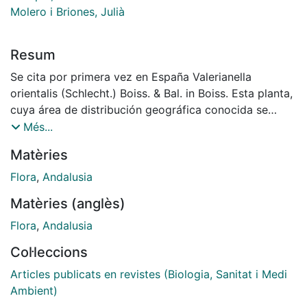
Molero i Briones, Julià
Resum
Se cita por primera vez en España Valerianella
orientalis (Schlecht.) Boiss. & Bal. in Boiss. Esta planta,
cuya área de distribución geográfica conocida se
extiende por Oriente medio y Grecia oriental, fué
Més...
recolectada en mayo de 1982 en la provincia de
Matèries
Granada.
Flora
,
Andalusia
Matèries (anglès)
Flora
,
Andalusia
Col·leccions
Articles publicats en revistes (Biologia, Sanitat i Medi
Ambient)