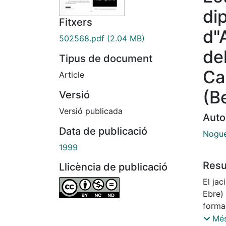
di
Fitxers
d"
502568.pdf
(2.04 MB)
del
Tipus de document
Ca
Article
(Be
Versió
Versió publicada
Auto
Data de publicació
Nogue
1999
Res
Llicència de publicació
El jac
Ebre) 
forma
access
Més