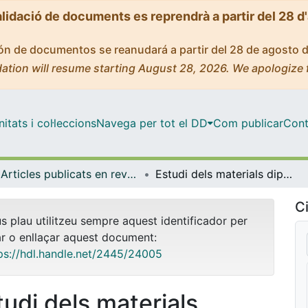
alidació de documents es reprendrà a partir del 28 d
ción de documentos se reanudará a partir del 28 de agosto 
ation will resume starting August 28, 2026. We apologize 
tats i col·leccions
Navega per tot el DD
Com publicar
Cont
Articles publicats en revistes (Història i Arqueologia)
Estudi dels materials dipositats en el Museu d"Arqueologia de Catalunya del jaciment ibèric del Castellot de la Roca Roja (Benifallet, Baix Ebre)
Ci
us plau utilitzeu sempre aquest identificador per
ar o enllaçar aquest document:
ps://hdl.handle.net/2445/24005
tudi dels materials