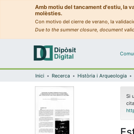
Amb motiu del tancament d'estiu, la v
molèsties.
Con motivo del cierre de verano, la valida
Due to the summer closure, document valid
Comuni
Inici
Recerca
Història i Arqueologia
Si 
cit
htt
Es