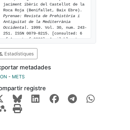
jaciment ibèric del Castellot de la 
Roca Roja (Benifallet, Baix Ebre). 
Pyrenae: Revista de Prehistòria i 
Antiguitat de la Mediterrània 
Occidental
. 1999. Vol. 30, num. 243-
251. ISSN 0079-8215. [consulted: 6 
of August of 2026]. Available at: 
https://hdl.handle.net/2445/24005
Estadístiques
xportar metadades
SON
-
METS
ompartir registre