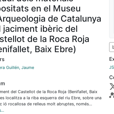
positats en el Museu
Arqueologia de Catalunya
 jaciment ibèric del
stellot de la Roca Roja
nifallet, Baix Ebre)
E
rs
J
ra Guillén, Jaume
C
um
iment del Castellot de la Roca Roja (Benifallet, Baix
es localitza a la riba esquerra del riu Ebre, sobre una
c ió rocallosa de relleus molt abruptes, només
ible per I' extrem septentrional, on es va construir
...