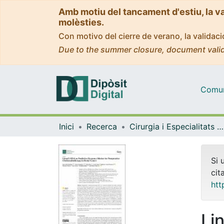
Amb motiu del tancament d'estiu, la v
molèsties.
Con motivo del cierre de verano, la valida
Due to the summer closure, document valid
Comuni
Inici
Recerca
Cirurgia i Especialitats Medicoquirúrgiques
Si 
cit
htt
Li