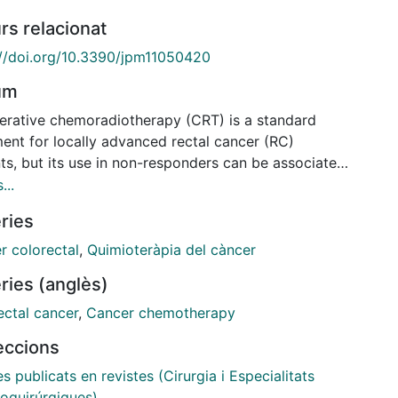
rs relacionat
://doi.org/10.3390/jpm11050420
um
erative chemoradiotherapy (CRT) is a standard
ment for locally advanced rectal cancer (RC)
ts, but its use in non-responders can be associated
ncreased toxicities and resection delay. LincRNA-p21
...
long non-coding RNA involved in the p53 pathway
ries
ngiogenesis regulation. We aimed to study whether
A-p21 expression levels can act as a predictive
r colorectal
,
Quimioteràpia del càncer
rker for neoadjuvant CRT response. We analyzed
ries (anglès)
from pretreatment biopsies from 70 RC patients
ed with preoperative CRT. Pathological response was
ectal cancer
,
Cancer chemotherapy
ified according to the tumor regression grade (TRG)
leccions
k classification. LincRNA-p21 expression was
mined by RTqPCR. The results showed that lincRNA-
es publicats en revistes (Cirurgia i Especialitats
s upregulated in stage III tumors (p = 0.007) and in
oquirúrgiques)