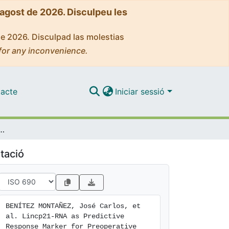
'agost de 2026. Disculpeu les
de 2026. Disculpad las molestias
for any inconvenience.
acte
Iniciar sessió
sponse Marker for Preoperative Chemoradiotherapy in Rectal Cancer
tació
BENÍTEZ MONTAÑEZ, José Carlos, et 
al. Lincp21-RNA as Predictive 
Response Marker for Preoperative 