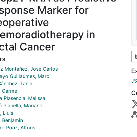
sponse Marker for
eoperative
emoradiotherapy in
ctal Cancer
rs
ez Montañez, José Carlos
E
yo Guillaumes, Marc
J
Sánchez, Tania
r, Carme
C
a Plasencia, Melissa
 Planella, Mariano
, Lluís
, Benjamin
ro Ponz, Alfons