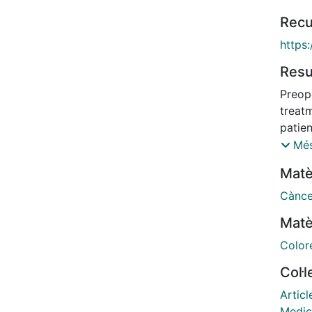
Recu
https
Res
Preop
treat
patien
with i
Més
is a 
Matè
and a
lincRN
Cànce
bioma
Matè
RNAs 
treat
Color
class
Col·
Dwora
deter
Articl
p21 wa
Medic