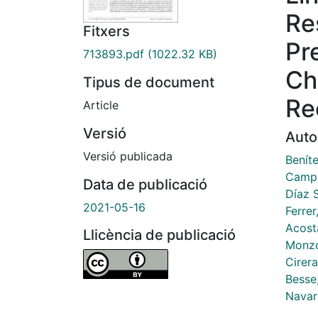
Re
Fitxers
Pr
713893.pdf
(1022.32 KB)
Ch
Tipus de document
Re
Article
Versió
Auto
Versió publicada
Benít
Campa
Data de publicació
Díaz 
2021-05-16
Ferre
Acost
Llicència de publicació
Monzó
Cirera
Besse
Navar