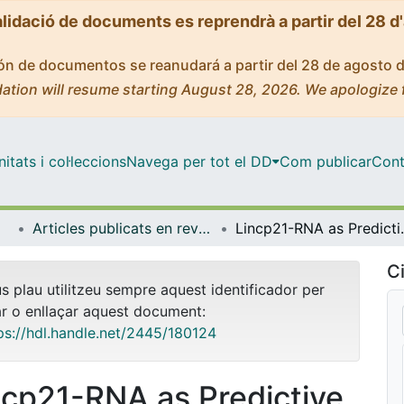
alidació de documents es reprendrà a partir del 28 d
ción de documentos se reanudará a partir del 28 de agosto 
ation will resume starting August 28, 2026. We apologize 
tats i col·leccions
Navega per tot el DD
Com publicar
Cont
Articles publicats en revistes (Cirurgia i Especialitats Medicoquirúrgiques)
Lincp21-RNA as Predictive Re
Ci
us plau utilitzeu sempre aquest identificador per
ar o enllaçar aquest document:
ps://hdl.handle.net/2445/180124
ncp21-RNA as Predictive