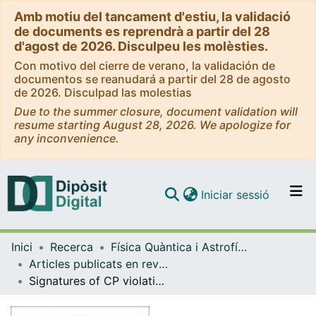
Amb motiu del tancament d'estiu, la validació
de documents es reprendrà a partir del 28
d'agost de 2026. Disculpeu les molèsties.
Con motivo del cierre de verano, la validación de
documentos se reanudará a partir del 28 de agosto
de 2026. Disculpad las molestias
Due to the summer closure, document validation will
resume starting August 28, 2026. We apologize for
any inconvenience.
(current)
Iniciar sessió
Comunitats i col·leccions
Inici
Recerca
Física Quàntica i Astrofísica
Navega per tot el DD
Articles publicats en revistes (Física Quàntica i Astrofísica)
Com publicar
Signatures of CP violation in the presence of multiple b-pair production at hadron colliders
Contacte