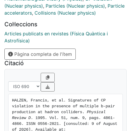
producing a single pair exceeds 1 mb. We show that
(Nuclear physics)
,
Particles (Nuclear physics)
,
Particle
even for larger values of the cross section the
accelerators
,
Collisions (Nuclear physics)
competing effects (i) and (ii) roughly compensate so
Col·leccions
that there is no loss in the precision with which CP-
violating CKM angles can be determined.
Articles publicats en revistes (Física Quàntica i
Astrofísica)
Pàgina completa de l'ítem
Citació
HALZEN, Francis, et al. Signatures of CP 
violation in the presence of multiple b-pair 
production at hadron colliders. 
Physical 
Review D
. 1995. Vol. 51, num. 9, pags. 4861-
4866. ISSN 0556-2821. [consulted: 9 of August 
of 2026]. Available at: 