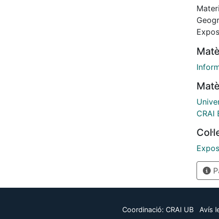
Materi
Geogra
Exposi
Matè
Infor
Matè
Unive
CRAI B
Col·
Expos
Pà
Coordinació:
CRAI UB
Avís l