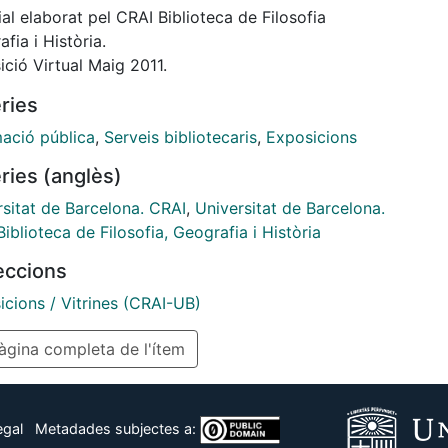
al elaborat pel CRAI Biblioteca de Filosofia
fia i Història.
ció Virtual Maig 2011.
ries
mació pública
,
Serveis bibliotecaris
,
Exposicions
ries (anglès)
rsitat de Barcelona. CRAI
,
Universitat de Barcelona.
iblioteca de Filosofia, Geografia i Història
leccions
icions / Vitrines (CRAI-UB)
gina completa de l'ítem
egal
Metadades subjectes a: