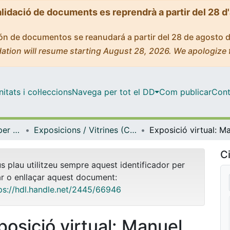
alidació de documents es reprendrà a partir del 28 d
ción de documentos se reanudará a partir del 28 de agosto 
ation will resume starting August 28, 2026. We apologize 
tats i col·leccions
Navega per tot el DD
Com publicar
Cont
Centre de Recursos per a l'Aprenentatge i la Investigació (CRAI-UB) - Institucional
Exposicions / Vitrines (CRAI-UB)
Ci
us plau utilitzeu sempre aquest identificador per
ar o enllaçar aquest document:
ps://hdl.handle.net/2445/66946
posició virtual: Manuel