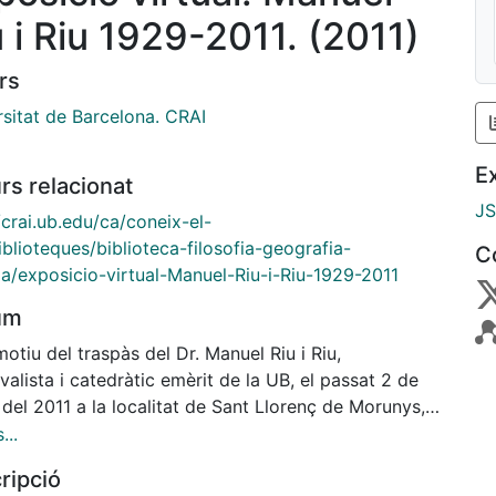
u i Riu 1929-2011. (2011)
rs
rsitat de Barcelona. CRAI
E
rs relacionat
J
/crai.ub.edu/ca/coneix-el-
iblioteques/biblioteca-filosofia-geografia-
C
ia/exposicio-virtual-Manuel-Riu-i-Riu-1929-2011
um
tiu del traspàs del Dr. Manuel Riu i Riu,
alista i catedràtic emèrit de la UB, el passat 2 de
del 2011 a la localitat de Sant Llorenç de Morunys,
I Biblioteca de Filosofia Geografia i Història
...
ta una selecció bibliogràfica de la seva obra que es
ripció
sitar durant el maig - juny de 2011.