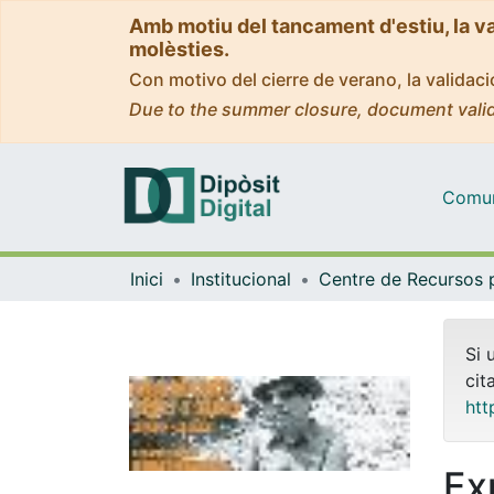
Amb motiu del tancament d'estiu, la v
molèsties.
Con motivo del cierre de verano, la valida
Due to the summer closure, document valid
Comuni
Inici
Institucional
Si 
cit
htt
Ex