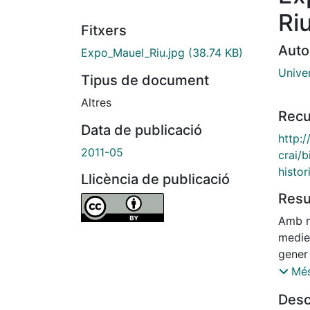
Ri
Fitxers
Auto
Expo_Mauel_Riu.jpg
(38.74 KB)
Unive
Tipus de document
Altres
Recu
Data de publicació
http:/
2011-05
crai/b
histor
Llicència de publicació
Res
Amb mo
mediev
gener 
el CRA
Més
presen
Desc
pot vi