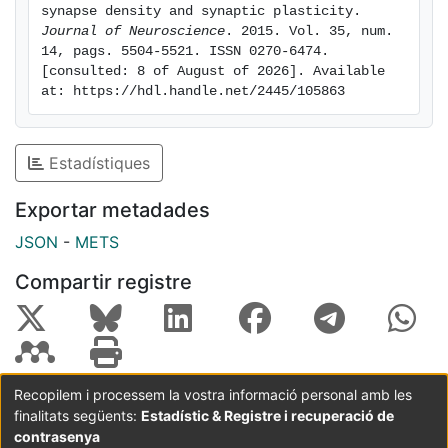
synapse density and synaptic plasticity. 
Journal of Neuroscience
. 2015. Vol. 35, num. 
14, pags. 5504-5521. ISSN 0270-6474. 
[consulted: 8 of August of 2026]. Available 
at: https://hdl.handle.net/2445/105863
Estadístiques
Exportar metadades
JSON
-
METS
Compartir registre
Recopilem i processem la vostra informació personal amb les
finalitats següents:
Estadístic & Registre i recuperació de
Coordinació:
CRAI UB
Avís legal
Metadades
subjectes a:
contrasenya