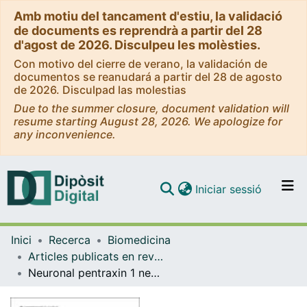
Amb motiu del tancament d'estiu, la validació
de documents es reprendrà a partir del 28
d'agost de 2026. Disculpeu les molèsties.
Con motivo del cierre de verano, la validación de
documentos se reanudará a partir del 28 de agosto
de 2026. Disculpad las molestias
Due to the summer closure, document validation will
resume starting August 28, 2026. We apologize for
any inconvenience.
(current)
Iniciar sessió
Comunitats i col·leccions
Inici
Recerca
Biomedicina
Navega per tot el DD
Articles publicats en revistes (Biomedicina)
Com publicar
Neuronal pentraxin 1 negatively regulates excitatory synapse density and synaptic plasticity
Contacte