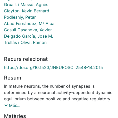
Gruart i Massó, Agnès
Clayton, Kevin Bernard
Podlesniy, Petar
Abad Fernández, Mª Alba
Gasull Casanova, Xavier
Delgado García, José M.
Trullàs i Oliva, Ramon
Recurs relacionat
https://doi.org/10.1523/JNEUROSCI.2548-14.2015
Resum
In mature neurons, the number of synapses is
determined by a neuronal activity-dependent dynamic
equilibrium between positive and negative regulatory
factors. We hypothesized that neuronal pentraxin
Més...
(NP1), a proapoptotic protein induced by low neuronal
Matèries
activity, could be a negative regulator of synapse