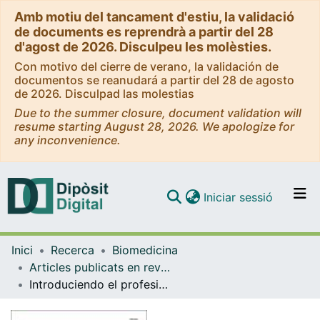
Amb motiu del tancament d'estiu, la validació
de documents es reprendrà a partir del 28
d'agost de 2026. Disculpeu les molèsties.
Con motivo del cierre de verano, la validación de
documentos se reanudará a partir del 28 de agosto
de 2026. Disculpad las molestias
Due to the summer closure, document validation will
resume starting August 28, 2026. We apologize for
any inconvenience.
(current)
Iniciar sessió
Comunitats i col·leccions
Inici
Recerca
Biomedicina
Navega per tot el DD
Articles publicats en revistes (Biomedicina)
Com publicar
Introduciendo el profesionalismo médico en etapas precoces del currículo de medicina: un curso para alumnos de primer año del Grado de Medicina
Contacte