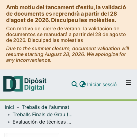
Amb motiu del tancament d'estiu, la validació
de documents es reprendrà a partir del 28
d'agost de 2026. Disculpeu les molèsties.
Con motivo del cierre de verano, la validación de
documentos se reanudará a partir del 28 de agosto
de 2026. Disculpad las molestias
Due to the summer closure, document validation will
resume starting August 28, 2026. We apologize for
any inconvenience.
(current)
Iniciar sessió
Comunitats i col·leccions
Inici
Treballs de l'alumnat
Navega per tot el DD
Treballs Finals de Grau (TFG) - Enginyeria Informàtica
Com publicar
Evaluación de técnicas de explotación de vulnerabilidades web: un estudio práctico con máquinas de HTB
Contacte