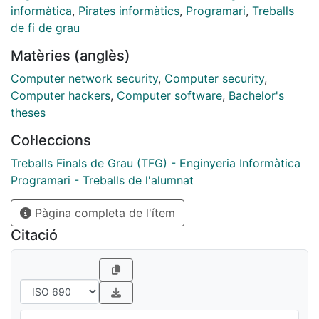
ejecutar código remoto (es decir, que se ejecuten los
informàtica
,
Pirates informàtics
,
Programari
,
Treballs
comandos que tú desees), aunque no tiene por qué ser
de fi de grau
directo.
Matèries (anglès)
Computer network security
,
Computer security
,
Computer hackers
,
Computer software
,
Bachelor's
theses
Col·leccions
Treballs Finals de Grau (TFG) - Enginyeria Informàtica
Programari - Treballs de l'alumnat
Pàgina completa de l'ítem
Citació