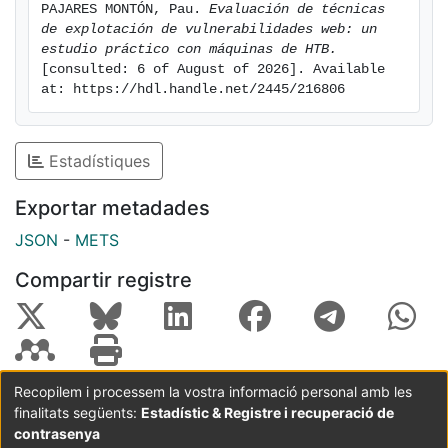
PAJARES MONTÓN, Pau. 
Evaluación de técnicas 
de explotación de vulnerabilidades web: un 
estudio práctico con máquinas de HTB.
[consulted: 6 of August of 2026]. Available 
at: https://hdl.handle.net/2445/216806
Estadístiques
Exportar metadades
JSON
-
METS
Compartir registre
Recopilem i processem la vostra informació personal amb les
finalitats següents:
Estadístic & Registre i recuperació de
Coordinació:
CRAI UB
Avís legal
Metadades
subjectes a:
contrasenya