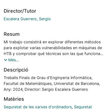
Director/Tutor
Escalera Guerrero, Sergio
Resum
Mi trabajo consistirá en explorar diferentes métodos
para explotar varias vulnerabilidades en máquinas de
HTB y comprobar qué técnicas son las que funcionan.
El trabajo está enfocado principalmente en
Més...
vulnerabilidades de web, por lo tanto, lo que haré será
Descripció
parecido a un pentesting web. ¿Qué son estas
vulnerabilidades? Los programadores web a menudo a
Treballs Finals de Grau d'Enginyeria Informàtica,
causa de no programar su código de manera segura lo
Facultat de Matemàtiques, Universitat de Barcelona,
dejan vulnerable a ser explotado, ya sea desde el front
Any: 2024, Director: Sergio Escalera Guerrero
end o desde el back end. Hay muchos métodos
Matèries
distintos para explotar vulnerabilidades, y con que uno
funcione generalmente ya es suficiente para conseguir
Seguretat de les xarxes d'ordinadors
,
Seguretat