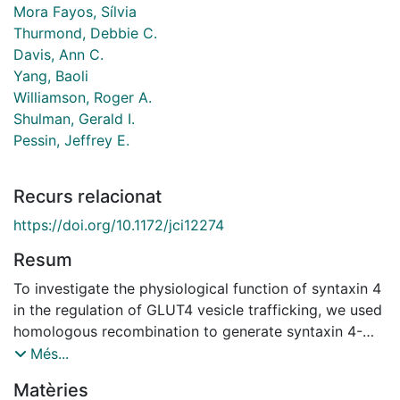
Mora Fayos, Sílvia
Thurmond, Debbie C.
Davis, Ann C.
Yang, Baoli
Williamson, Roger A.
Shulman, Gerald I.
Pessin, Jeffrey E.
Recurs relacionat
https://doi.org/10.1172/jci12274
Resum
To investigate the physiological function of syntaxin 4
in the regulation of GLUT4 vesicle trafficking, we used
homologous recombination to generate syntaxin 4-
knockout mice. Homozygotic disruption of the
Més...
syntaxin 4 gene results in early embryonic lethality,
Matèries
whereas heterozygous knockout mice, Syn4+/-, had