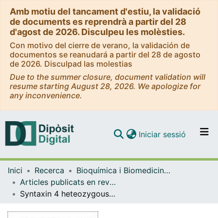
Amb motiu del tancament d'estiu, la validació
de documents es reprendrà a partir del 28
d'agost de 2026. Disculpeu les molèsties.
Con motivo del cierre de verano, la validación de
documentos se reanudará a partir del 28 de agosto
de 2026. Disculpad las molestias
Due to the summer closure, document validation will
resume starting August 28, 2026. We apologize for
any inconvenience.
(current)
Iniciar sessió
Comunitats i col·leccions
Inici
Recerca
Bioquímica i Biomedicina Molecular
Navega per tot el DD
Articles publicats en revistes (Bioquímica i Biomedicina Molecular)
Com publicar
Syntaxin 4 heteozygous knock-out mice develop muscle insulin resistance
Contacte