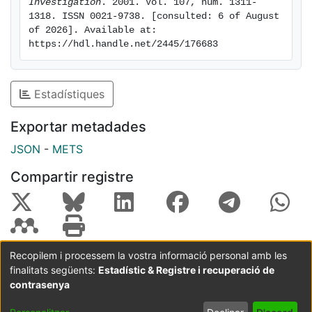
Investigation
. 2001. Vol. 107, num. 1311-
1318. ISSN 0021-9738. [consulted: 6 of August 
of 2026]. Available at: 
https://hdl.handle.net/2445/176683
Estadístiques
Exportar metadades
JSON
-
METS
Compartir registre
Recopilem i processem la vostra informació personal amb les
finalitats següents:
Estadístic & Registre i recuperació de
Coordinació:
CRAI UB
Avís legal
Metadades
subjectes a:
contrasenya
Configuració
Política de
Acord