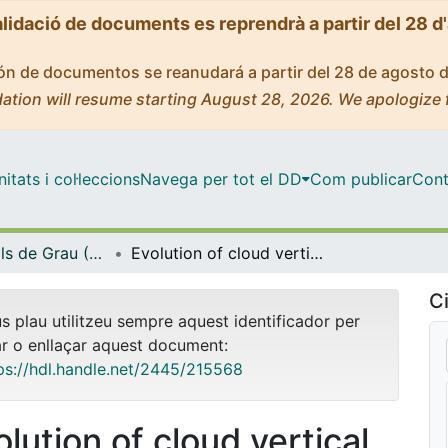
alidació de documents es reprendrà a partir del 28 d
ción de documentos se reanudará a partir del 28 de agosto 
ation will resume starting August 28, 2026. We apologize 
tats i col·leccions
Navega per tot el DD
Com publicar
Cont
Treballs Finals de Grau (TFG) - Física
Evolution of cloud vertical structure and number of days with cloud detection at Barcelona, Spain
Ci
us plau utilitzeu sempre aquest identificador per
ar o enllaçar aquest document:
ps://hdl.handle.net/2445/215568
olution of cloud vertical