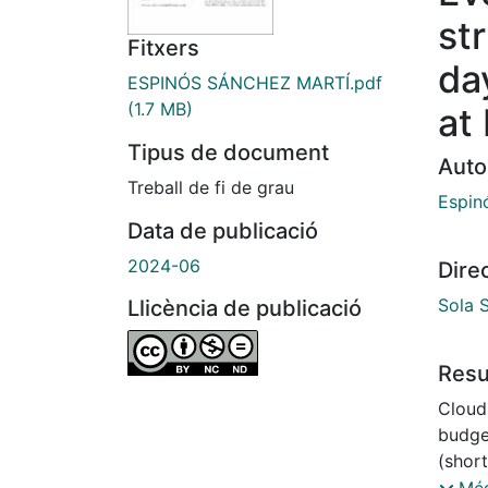
st
Fitxers
da
ESPINÓS SÁNCHEZ MARTÍ.pdf
(1.7 MB)
at
Tipus de document
Auto
Treball de fi de grau
Espin
Data de publicació
2024-06
Dire
Sola S
Llicència de publicació
Res
Clouds
budget
(short
Depend