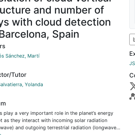
ructure and number of
ys with cloud detection
 Barcelona, Spain
rs
E
ós Sánchez, Martí
J
ctor/Tutor
C
alvatierra, Yolanda
um
 play a very important role in the planet’s energy
 as they interact with incoming solar radiation
wave) and outgoing terrestrial radiation (longwave).
ing on their characteristics, they can affect the