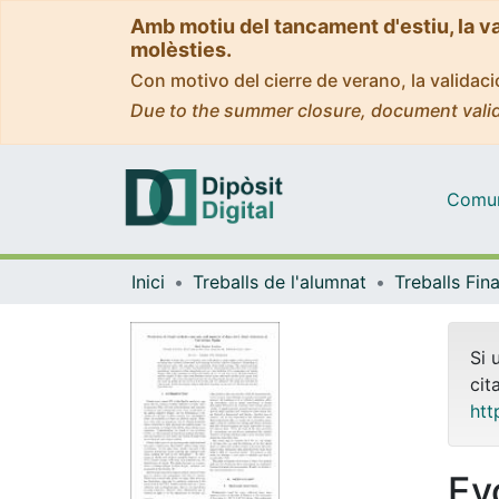
Amb motiu del tancament d'estiu, la v
molèsties.
Con motivo del cierre de verano, la valida
Due to the summer closure, document valid
Comuni
Inici
Treballs de l'alumnat
Si 
cit
htt
Ev