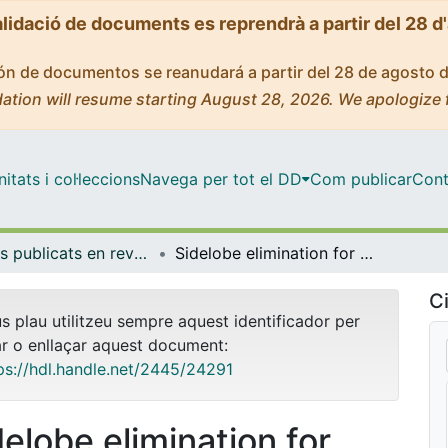
alidació de documents es reprendrà a partir del 28 d
ción de documentos se reanudará a partir del 28 de agosto 
ation will resume starting August 28, 2026. We apologize 
tats i col·leccions
Navega per tot el DD
Com publicar
Cont
Articles publicats en revistes (Física Aplicada)
Sidelobe elimination for generalized synthetic discriminant functions by a two-filter correlation and subsequent postprocessing of the intensity distributions
Ci
us plau utilitzeu sempre aquest identificador per
ar o enllaçar aquest document:
ps://hdl.handle.net/2445/24291
delobe elimination for