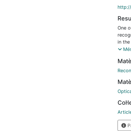
http:
Res
One o
recogn
in the
prese
Més
height
Matè
be app
functi
Recon
that a
Matè
Satis
simul
Optica
Col·
Articl
Pà