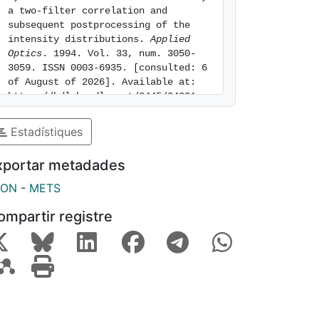
a two-filter correlation and 
subsequent postprocessing of the 
intensity distributions. 
Applied 
Optics
. 1994. Vol. 33, num. 3050-
3059. ISSN 0003-6935. [consulted: 6 
of August of 2026]. Available at: 
https://hdl.handle.net/2445/24291
Estadístiques
xportar metadades
SON
-
METS
ompartir registre