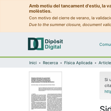
Amb motiu del tancament d'estiu, la v
molèsties.
Con motivo del cierre de verano, la valida
Due to the summer closure, document valid
Comuni
Inici
Recerca
Física Aplicada
Si 
cit
htt
Si