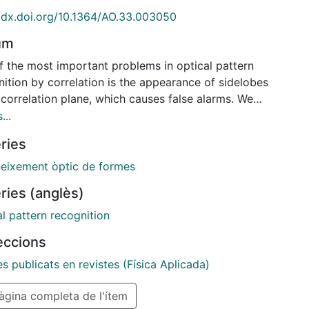
//dx.doi.org/10.1364/AO.33.003050
um
f the most important problems in optical pattern
ition by correlation is the appearance of sidelobes
 correlation plane, which causes false alarms. We
nt a method that eliminate sidelobes of up to a given
...
 if certain conditions are satisfied. The method can
ries
lied to any generalized synthetic discriminant
on filter and is capable of rejecting lateral peaks
eixement òptic de formes
re even higher than the central correlation.
ries (anglès)
factory results were obtained in both computer
ations and optical implementation.
l pattern recognition
leccions
es publicats en revistes (Física Aplicada)
gina completa de l'ítem