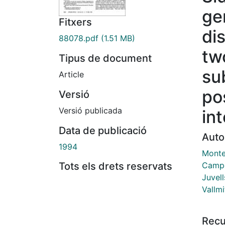
ge
Fitxers
di
88078.pdf
(1.51 MB)
tw
Tipus de document
su
Article
po
Versió
Versió publicada
int
Data de publicació
Auto
1994
Monte
Campo
Tots els drets reservats
Juvell
Vallmi
Recu