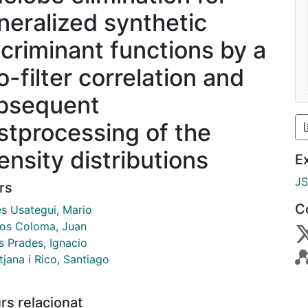
neralized synthetic
scriminant functions by a
o-filter correlation and
bsequent
stprocessing of the
ensity distributions
E
J
rs
C
s Usategui, Mario
s Coloma, Juan
s Prades, Ignacio
tjana i Rico, Santiago
rs relacionat